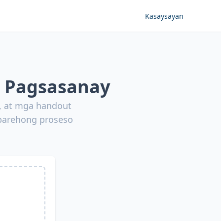
Kasaysayan
a Pagsasanay
o, at mga handout
parehong proseso