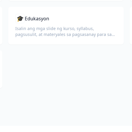
🎓
Edukasyon
Isalin ang mga slide ng kurso, syllabus,
pagsusulit, at materyales sa pagsasanay para sa
mga paaralan, unibersidad, at programang
pangkorporasyon.