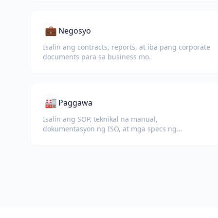
💼
Negosyo
Isalin ang contracts, reports, at iba pang corporate
documents para sa business mo.
🏭
Paggawa
Isalin ang SOP, teknikal na manual,
dokumentasyon ng ISO, at mga specs ng
kagamitan para sa pandaigdigang planta at
supply chain.