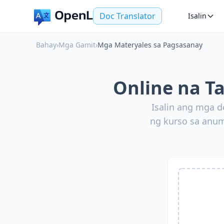
Doc Translator
Isalin
Bahay
›
Mga Gamit
›
Mga Materyales sa Pagsasanay
Online na T
Isalin ang mga d
ng kurso sa anu