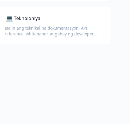
💻
Teknolohiya
Isalin ang teknikal na dokumentasyon, API
reference, whitepaper, at gabay ng developer
habang pinapanatili ang code snippet, format, at
teknikal na termino.