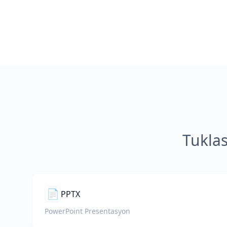
Tukla
📄
PPTX
PowerPoint Presentasyon