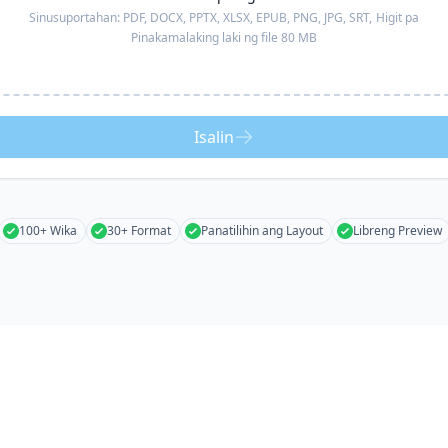
Sinusuportahan:
PDF, DOCX, PPTX, XLSX, EPUB, PNG, JPG, SRT,
Higit pa
Pinakamalaking laki ng file 80 MB
Isalin
100+ Wika
30+ Format
Panatilihin ang Layout
Libreng Preview