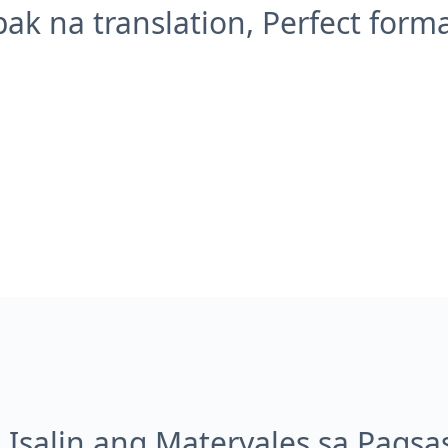
k na translation, Perfect form
 Isalin ang Materyales sa Pagsa