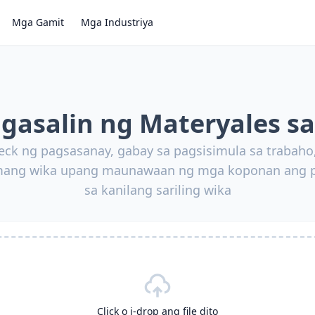
Mga Gamit
Mga Industriya
agasalin ng Materyales s
eck ng pagsasanay, gabay sa pagsisimula sa trabah
mang wika upang maunawaan ng mga koponan ang 
sa kanilang sariling wika
Click o i-drop ang file dito