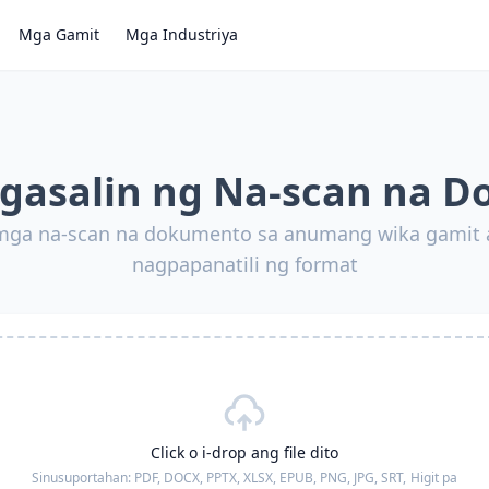
Mga Gamit
Mga Industriya
agasalin ng Na-scan na 
 mga na-scan na dokumento sa anumang wika gamit
nagpapanatili ng format
Click o i-drop ang file dito
Sinusuportahan:
PDF, DOCX, PPTX, XLSX, EPUB, PNG, JPG, SRT,
Higit pa