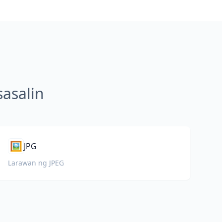
asalin
🖼️
JPG
Larawan ng JPEG