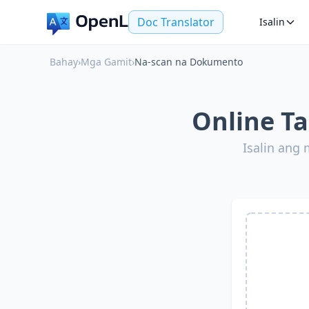
Doc Translator
Isalin
Bahay
›
Mga Gamit
›
Na-scan na Dokumento
Online T
Isalin ang