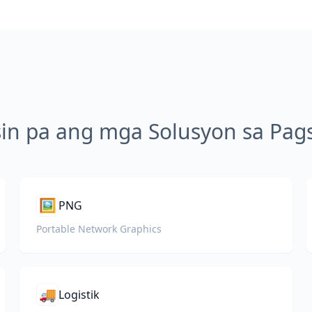
sin pa ang mga Solusyon sa Pags
🖼️
PNG
Portable Network Graphics
🚚
Logistik