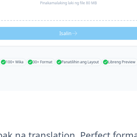
Pinakamalaking laki ng file 80 MB
Isalin
100+ Wika
30+ Format
Panatilihin ang Layout
Libreng Preview
k na translation, Perfect form