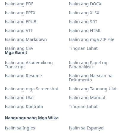
Isalin ang PDF
Isalin ang DOCX
Isalin ang PPTX
Isalin ang XLSX
Isalin ang EPUB
Isalin ang SRT
Isalin ang VTT
Isalin ang HTML
Isalin ang Markdown
Isalin ang mga ZIP File
Isalin ang CSV
Tingnan Lahat
Mga Gamit
Isalin ang Akademikong
Isalin ang Papel ng
Transcript
Pananaliksik
Isalin ang Resume
Isalin ang Na-scan na
Dokumento
Isalin ang mga Screenshot
Isalin ang Taunang Ulat
Isalin ang Ulat
Isalin ang Manual
Isalin ang Kontrata
Tingnan Lahat
Nangungunang Mga Wika
Isalin sa Ingles
Isalin sa Espanyol