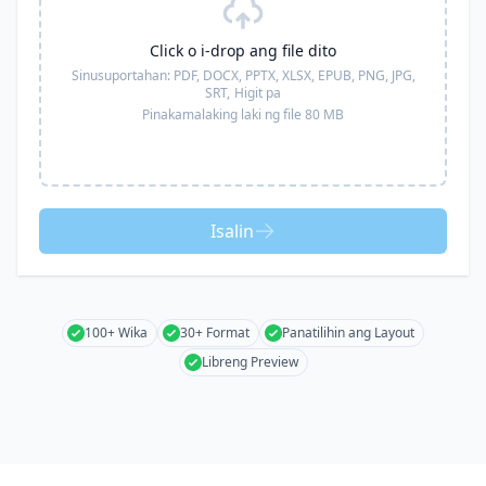
Click o i-drop ang file dito
Sinusuportahan:
PDF, DOCX, PPTX, XLSX, EPUB, PNG, JPG,
SRT,
Higit pa
Pinakamalaking laki ng file 80 MB
Isalin
100+ Wika
30+ Format
Panatilihin ang Layout
Libreng Preview