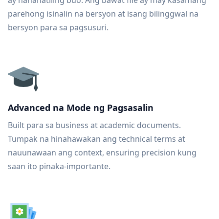
ay nananatiling buo. Ang bawat file ay may kasamang
parehong isinalin na bersyon at isang bilinggwal na
bersyon para sa pagsusuri.
Advanced na Mode ng Pagsasalin
Built para sa business at academic documents.
Tumpak na hinahawakan ang technical terms at
nauunawaan ang context, ensuring precision kung
saan ito pinaka-importante.