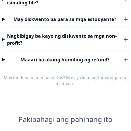
isinaling file?
May diskwento ba para sa mga estudyante?
Nagbibigay ba kayo ng diskwento sa mga non-
profit?
Maaari ba akong humiling ng refund?
May hindi ba namin natalakay? Masaya kaming tumanggap ng
feedback
.
Pakibahagi ang pahinang ito