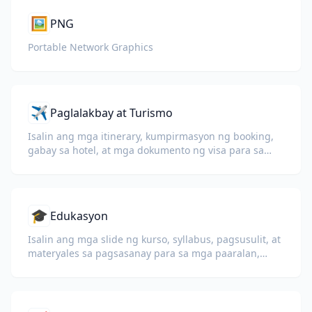
🖼️
PNG
Portable Network Graphics
✈️
Paglalakbay at Turismo
Isalin ang mga itinerary, kumpirmasyon ng booking,
gabay sa hotel, at mga dokumento ng visa para sa
mga internasyonal na biyahero.
🎓
Edukasyon
Isalin ang mga slide ng kurso, syllabus, pagsusulit, at
materyales sa pagsasanay para sa mga paaralan,
unibersidad, at programang pangkorporasyon.