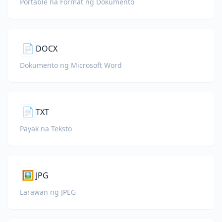
Portable na Format ng Dokumento
📄
DOCX
Dokumento ng Microsoft Word
📄
TXT
Payak na Teksto
🖼️
JPG
Larawan ng JPEG