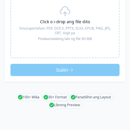
Click o i-drop ang file dito
Sinusuportahan:
PDF, DOCX, PPTX, XLSX, EPUB, PNG, JPG,
SRT,
Higit pa
Pinakamalaking laki ng file 80 MB
Isalin
100+ Wika
30+ Format
Panatilihin ang Layout
Libreng Preview