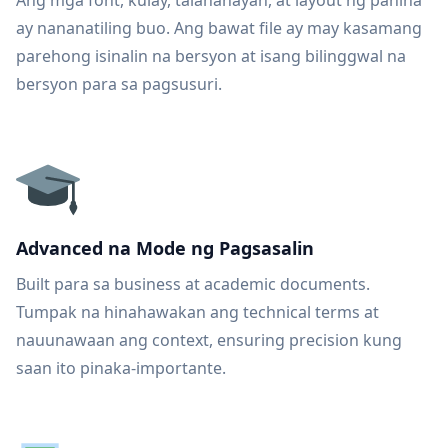
Ang mga font, kulay, talahanayan, at layout ng pahina
ay nananatiling buo. Ang bawat file ay may kasamang
parehong isinalin na bersyon at isang bilinggwal na
bersyon para sa pagsusuri.
Advanced na Mode ng Pagsasalin
Built para sa business at academic documents.
Tumpak na hinahawakan ang technical terms at
nauunawaan ang context, ensuring precision kung
saan ito pinaka-importante.