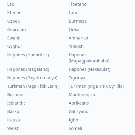
Lao
Tibetano
Khmer
Latin
Uzbek
Burmese
Georgian
Oriya
Swahili
Amhariko
Uyghur
Yiddish
Hapones (Honorifics)
Hapones
(Mapagpakumbaba)
Hapones (Magalang)
Hapones (Nakasulat)
Hapones (Payak na anyo)
Tigrinya
Turkmen (Mga Titik Latin)
Turkmen (Mga Titik Cyrillic)
Bosnian
Montenegrin
Icelandic
Aprikaans
Basko
Galisyano
Hausa
Igbo
Welsh
Somali