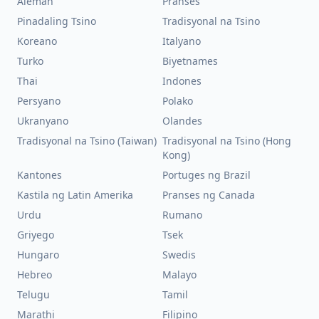
Aleman
Pranses
Pinadaling Tsino
Tradisyonal na Tsino
Koreano
Italyano
Turko
Biyetnames
Thai
Indones
Persyano
Polako
Ukranyano
Olandes
Tradisyonal na Tsino (Taiwan)
Tradisyonal na Tsino (Hong
Kong)
Kantones
Portuges ng Brazil
Kastila ng Latin Amerika
Pranses ng Canada
Urdu
Rumano
Griyego
Tsek
Hungaro
Swedis
Hebreo
Malayo
Telugu
Tamil
Marathi
Filipino