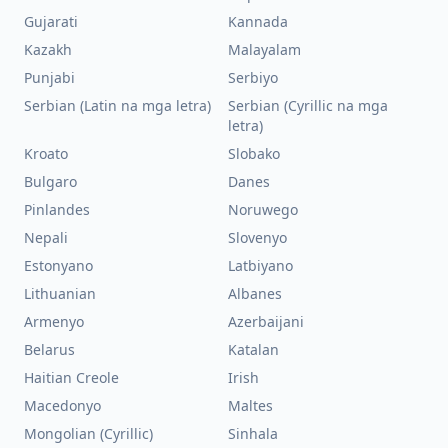
Gujarati
Kannada
Kazakh
Malayalam
Punjabi
Serbiyo
Serbian (Latin na mga letra)
Serbian (Cyrillic na mga
letra)
Kroato
Slobako
Bulgaro
Danes
Pinlandes
Noruwego
Nepali
Slovenyo
Estonyano
Latbiyano
Lithuanian
Albanes
Armenyo
Azerbaijani
Belarus
Katalan
Haitian Creole
Irish
Macedonyo
Maltes
Mongolian (Cyrillic)
Sinhala