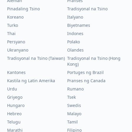
Aleman
Pranses
Pinadaling Tsino
Tradisyonal na Tsino
Koreano
Italyano
Turko
Biyetnames
Thai
Indones
Persyano
Polako
Ukranyano
Olandes
Tradisyonal na Tsino (Taiwan)
Tradisyonal na Tsino (Hong
Kong)
Kantones
Portuges ng Brazil
Kastila ng Latin Amerika
Pranses ng Canada
Urdu
Rumano
Griyego
Tsek
Hungaro
Swedis
Hebreo
Malayo
Telugu
Tamil
Marathi
Filipino