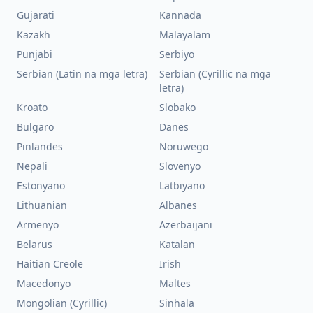
Gujarati
Kannada
Kazakh
Malayalam
Punjabi
Serbiyo
Serbian (Latin na mga letra)
Serbian (Cyrillic na mga
letra)
Kroato
Slobako
Bulgaro
Danes
Pinlandes
Noruwego
Nepali
Slovenyo
Estonyano
Latbiyano
Lithuanian
Albanes
Armenyo
Azerbaijani
Belarus
Katalan
Haitian Creole
Irish
Macedonyo
Maltes
Mongolian (Cyrillic)
Sinhala