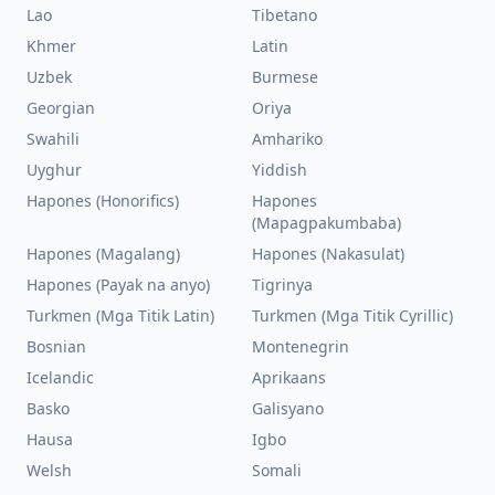
Lao
Tibetano
Khmer
Latin
Uzbek
Burmese
Georgian
Oriya
Swahili
Amhariko
Uyghur
Yiddish
Hapones (Honorifics)
Hapones
(Mapagpakumbaba)
Hapones (Magalang)
Hapones (Nakasulat)
Hapones (Payak na anyo)
Tigrinya
Turkmen (Mga Titik Latin)
Turkmen (Mga Titik Cyrillic)
Bosnian
Montenegrin
Icelandic
Aprikaans
Basko
Galisyano
Hausa
Igbo
Welsh
Somali