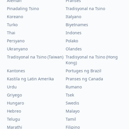
Aleman
Pranses
Pinadaling Tsino
Tradisyonal na Tsino
Koreano
Italyano
Turko
Biyetnames
Thai
Indones
Persyano
Polako
Ukranyano
Olandes
Tradisyonal na Tsino (Taiwan)
Tradisyonal na Tsino (Hong
Kong)
Kantones
Portuges ng Brazil
Kastila ng Latin Amerika
Pranses ng Canada
Urdu
Rumano
Griyego
Tsek
Hungaro
Swedis
Hebreo
Malayo
Telugu
Tamil
Marathi
Filipino