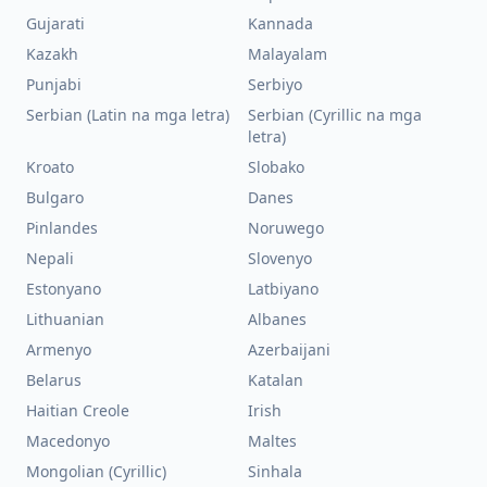
Gujarati
Kannada
Kazakh
Malayalam
Punjabi
Serbiyo
Serbian (Latin na mga letra)
Serbian (Cyrillic na mga
letra)
Kroato
Slobako
Bulgaro
Danes
Pinlandes
Noruwego
Nepali
Slovenyo
Estonyano
Latbiyano
Lithuanian
Albanes
Armenyo
Azerbaijani
Belarus
Katalan
Haitian Creole
Irish
Macedonyo
Maltes
Mongolian (Cyrillic)
Sinhala