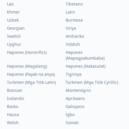
Lao
Tibetano
Khmer
Latin
Uzbek
Burmese
Georgian
Oriya
Swahili
Amhariko
Uyghur
Yiddish
Hapones (Honorifics)
Hapones
(Mapagpakumbaba)
Hapones (Magalang)
Hapones (Nakasulat)
Hapones (Payak na anyo)
Tigrinya
Turkmen (Mga Titik Latin)
Turkmen (Mga Titik Cyrillic)
Bosnian
Montenegrin
Icelandic
Aprikaans
Basko
Galisyano
Hausa
Igbo
Welsh
Somali