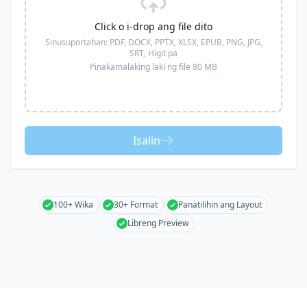
Click o i-drop ang file dito
Sinusuportahan:
PDF, DOCX, PPTX, XLSX, EPUB, PNG, JPG,
SRT,
Higit pa
Pinakamalaking laki ng file 80 MB
Isalin
100+ Wika
30+ Format
Panatilihin ang Layout
Libreng Preview