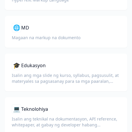
🌐
MD
Magaan na markup na dokumento
🎓
Edukasyon
Isalin ang mga slide ng kurso, syllabus, pagsusulit, at
materyales sa pagsasanay para sa mga paaralan,
unibersidad, at programang pangkorporasyon.
💻
Teknolohiya
Isalin ang teknikal na dokumentasyon, API reference,
whitepaper, at gabay ng developer habang
pinapanatili ang code snippet, format, at teknikal na