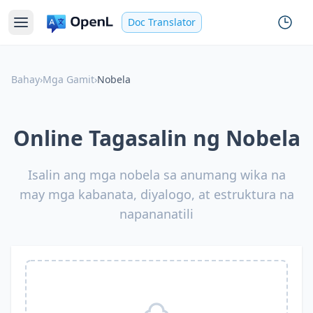
Doc Translator
Bahay
›
Mga Gamit
›
Nobela
Online Tagasalin ng Nobela
Isalin ang mga nobela sa anumang wika na
may mga kabanata, diyalogo, at estruktura na
napananatili