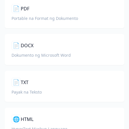
📄
PDF
Portable na Format ng Dokumento
📄
DOCX
Dokumento ng Microsoft Word
📄
TXT
Payak na Teksto
🌐
HTML
HyperText Markup Language