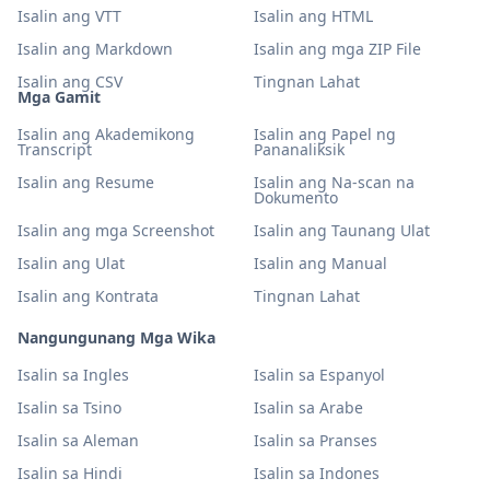
Isalin ang VTT
Isalin ang HTML
Isalin ang Markdown
Isalin ang mga ZIP File
Isalin ang CSV
Tingnan Lahat
Mga Gamit
Isalin ang Akademikong
Isalin ang Papel ng
Transcript
Pananaliksik
Isalin ang Resume
Isalin ang Na-scan na
Dokumento
Isalin ang mga Screenshot
Isalin ang Taunang Ulat
Isalin ang Ulat
Isalin ang Manual
Isalin ang Kontrata
Tingnan Lahat
Nangungunang Mga Wika
Isalin sa Ingles
Isalin sa Espanyol
Isalin sa Tsino
Isalin sa Arabe
Isalin sa Aleman
Isalin sa Pranses
Isalin sa Hindi
Isalin sa Indones