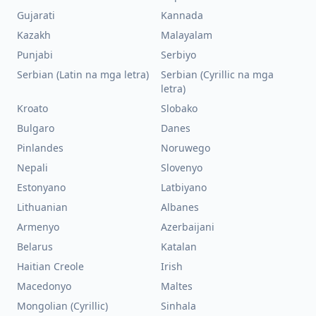
Gujarati
Kannada
Kazakh
Malayalam
Punjabi
Serbiyo
Serbian (Latin na mga letra)
Serbian (Cyrillic na mga
letra)
Kroato
Slobako
Bulgaro
Danes
Pinlandes
Noruwego
Nepali
Slovenyo
Estonyano
Latbiyano
Lithuanian
Albanes
Armenyo
Azerbaijani
Belarus
Katalan
Haitian Creole
Irish
Macedonyo
Maltes
Mongolian (Cyrillic)
Sinhala