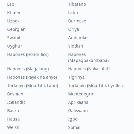
Lao
Tibetano
Khmer
Latin
Uzbek
Burmese
Georgian
Oriya
Swahili
Amhariko
Uyghur
Yiddish
Hapones (Honorifics)
Hapones
(Mapagpakumbaba)
Hapones (Magalang)
Hapones (Nakasulat)
Hapones (Payak na anyo)
Tigrinya
Turkmen (Mga Titik Latin)
Turkmen (Mga Titik Cyrillic)
Bosnian
Montenegrin
Icelandic
Aprikaans
Basko
Galisyano
Hausa
Igbo
Welsh
Somali