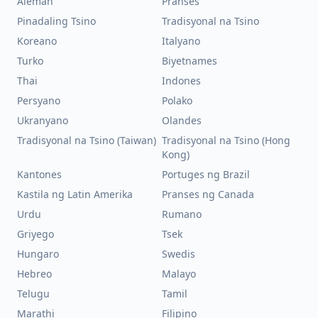
Aleman
Pranses
Pinadaling Tsino
Tradisyonal na Tsino
Koreano
Italyano
Turko
Biyetnames
Thai
Indones
Persyano
Polako
Ukranyano
Olandes
Tradisyonal na Tsino (Taiwan)
Tradisyonal na Tsino (Hong
Kong)
Kantones
Portuges ng Brazil
Kastila ng Latin Amerika
Pranses ng Canada
Urdu
Rumano
Griyego
Tsek
Hungaro
Swedis
Hebreo
Malayo
Telugu
Tamil
Marathi
Filipino