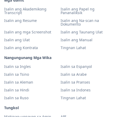
Mga Gamit
Isalin ang Akademikong
Isalin ang Papel ng
Transcript
Pananaliksik
Isalin ang Resume
Isalin ang Na-scan na
Dokumento
Isalin ang mga Screenshot
Isalin ang Taunang Ulat
Isalin ang Ulat
Isalin ang Manual
Isalin ang Kontrata
Tingnan Lahat
Nangungunang Mga Wika
Isalin sa Ingles
Isalin sa Espanyol
Isalin sa Tsino
Isalin sa Arabe
Isalin sa Aleman
Isalin sa Pranses
Isalin sa Hindi
Isalin sa Indones
Isalin sa Ruso
Tingnan Lahat
Tungkol
Makipag-ugnayan sa Amin
API