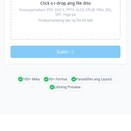
Click o i-drop ang file dito
Sinusuportahan:
PDF, DOCX, PPTX, XLSX, EPUB, PNG, JPG,
SRT,
Higit pa
Pinakamalaking laki ng file 80 MB
Isalin
100+ Wika
30+ Format
Panatilihin ang Layout
Libreng Preview