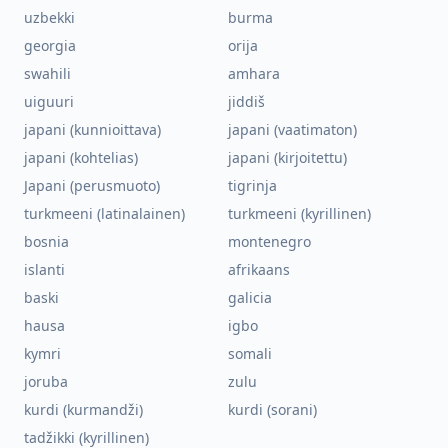
uzbekki
burma
georgia
orija
swahili
amhara
uiguuri
jiddiš
japani (kunnioittava)
japani (vaatimaton)
japani (kohtelias)
japani (kirjoitettu)
Japani (perusmuoto)
tigrinja
turkmeeni (latinalainen)
turkmeeni (kyrillinen)
bosnia
montenegro
islanti
afrikaans
baski
galicia
hausa
igbo
kymri
somali
joruba
zulu
kurdi (kurmandži)
kurdi (sorani)
tadžikki (kyrillinen)