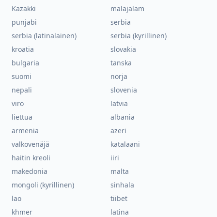
Kazakki
malajalam
punjabi
serbia
serbia (latinalainen)
serbia (kyrillinen)
kroatia
slovakia
bulgaria
tanska
suomi
norja
nepali
slovenia
viro
latvia
liettua
albania
armenia
azeri
valkovenäjä
katalaani
haitin kreoli
iiri
makedonia
malta
mongoli (kyrillinen)
sinhala
lao
tiibet
khmer
latina