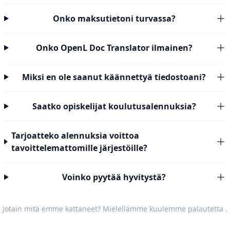
Onko maksutietoni turvassa?
Onko OpenL Doc Translator ilmainen?
Miksi en ole saanut käännettyä tiedostoani?
Saatko opiskelijat koulutusalennuksia?
Tarjoatteko alennuksia voittoa
tavoittelemattomille järjestöille?
Voinko pyytää hyvitystä?
Jotain mitä emme kattaneet? Mielellämme kuulemme
palautetta
.