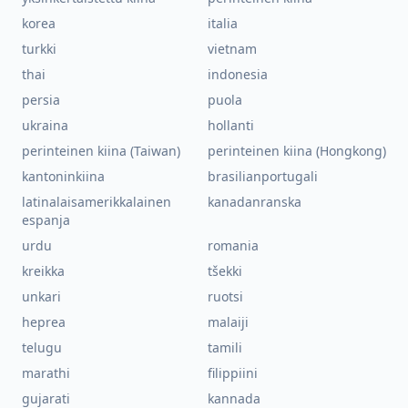
korea
italia
turkki
vietnam
thai
indonesia
persia
puola
ukraina
hollanti
perinteinen kiina (Taiwan)
perinteinen kiina (Hongkong)
kantoninkiina
brasilianportugali
latinalaisamerikkalainen
kanadanranska
espanja
urdu
romania
kreikka
tšekki
unkari
ruotsi
heprea
malaiji
telugu
tamili
marathi
filippiini
gujarati
kannada