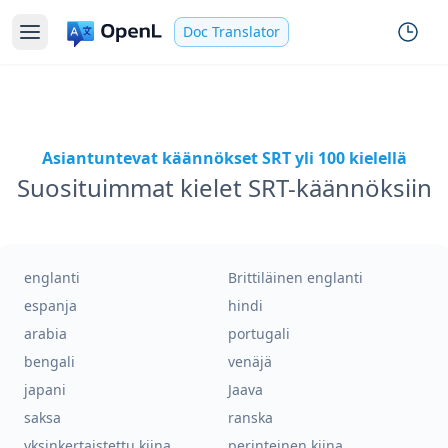
Doc Translator
Asiantuntevat käännökset SRT yli 100 kielellä
Suosituimmat kielet SRT-käännöksiin
englanti
Brittiläinen englanti
espanja
hindi
arabia
portugali
bengali
venäjä
japani
Jaava
saksa
ranska
yksinkertaistettu kiina
perinteinen kiina