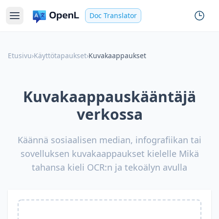
Doc Translator
Etusivu
›
Käyttötapaukset
›
Kuvakaappaukset
Kuvakaappauskääntäjä
verkossa
Käännä sosiaalisen median, infografiikan tai
sovelluksen kuvakaappaukset kielelle Mikä
tahansa kieli OCR:n ja tekoälyn avulla