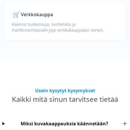
🛒
Verkkokauppa
Käännä tuotesivuja, luetteloita ja
markkinointiasiakirjoja verkkokauppaasi varten.
Usein kysytyt kysymykset
Kaikki mitä sinun tarvitsee tietää
Miksi kuvakaappauksia käännetään?