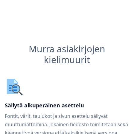
Murra asiakirjojen
kielimuurit
Säilytä alkuperäinen asettelu
Fontit, värit, taulukot ja sivun asettelu säilyvät
muuttumattomina. Jokainen tiedosto toimitetaan sekä
käännettynä versiona että kaksikielisenä versiona