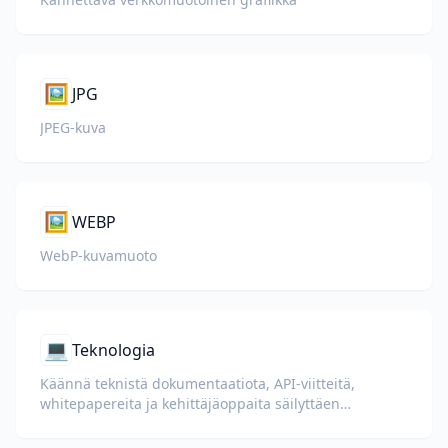
🖼️
JPG
JPEG-kuva
🖼️
WEBP
WebP-kuvamuoto
💻
Teknologia
Käännä teknistä dokumentaatiota, API-viitteitä,
whitepapereita ja kehittäjäoppaita säilyttäen
koodiesimerkit, muotoilun ja teknisen terminologian.