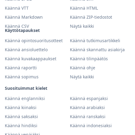
Käännä VTT
Käännä HTML
Käännä Markdown
Käännä ZIP-tiedostot
Käännä CSV
Näytä kaikki
Käyttötapaukset
Käännä opintosuoritusotteet
Käännä tutkimusartikkeli
Käännä ansioluettelo
Käännä skannattu asiakirja
Käännä kuvakaappaukset
Käännä tilinpäätös
Käännä raportti
Käännä ohje
Käännä sopimus
Näytä kaikki
Suosituimmat kielet
Käännä englanniksi
Käännä espanjaksi
Käännä kiinaksi
Käännä arabiaksi
Käännä saksaksi
Käännä ranskaksi
Käännä hindiksi
Käännä indonesiaksi
Käännä venäjäksi