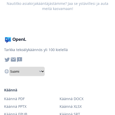
Nautitko asiakirjakääntäjästämme? Jaa se ystävillesi ja auta
meitä kasvamaan!
Tarkka tekoälykäännös yli 100 kielellä
Käännä
Käännä PDF
Käännä DOCX
Käännä PPTX
Käännä XLSX
Käännä EPUB
Käännä SRT