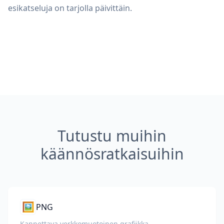
esikatseluja on tarjolla päivittäin.
Tutustu muihin
käännösratkaisuihin
🖼️
PNG
Kannettava verkkomuotoinen grafiikka