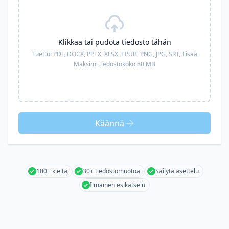
Klikkaa tai pudota tiedosto tähän
Tuettu:
PDF, DOCX, PPTX, XLSX, EPUB, PNG, JPG, SRT,
Lisää
Maksimi tiedostokoko 80 MB
Käännä
100+ kieltä
30+ tiedostomuotoa
Säilytä asettelu
Ilmainen esikatselu