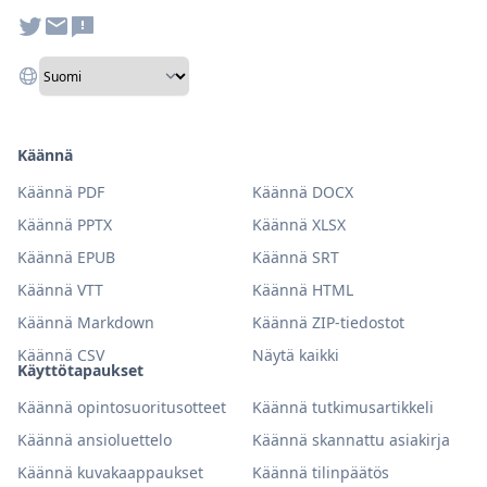
Käännä
Käännä PDF
Käännä DOCX
Käännä PPTX
Käännä XLSX
Käännä EPUB
Käännä SRT
Käännä VTT
Käännä HTML
Käännä Markdown
Käännä ZIP-tiedostot
Käännä CSV
Näytä kaikki
Käyttötapaukset
Käännä opintosuoritusotteet
Käännä tutkimusartikkeli
Käännä ansioluettelo
Käännä skannattu asiakirja
Käännä kuvakaappaukset
Käännä tilinpäätös