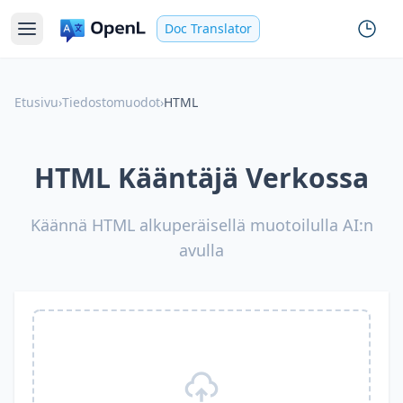
Doc Translator
Etusivu
›
Tiedostomuodot
›
HTML
HTML Kääntäjä Verkossa
Käännä HTML alkuperäisellä muotoilulla AI:n
avulla