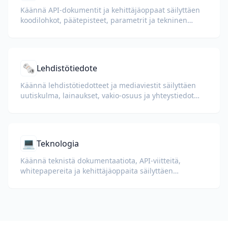
Käännä API-dokumentit ja kehittäjäoppaat säilyttäen
koodilohkot, päätepisteet, parametrit ja tekninen
muotoilu.
🗞️
Lehdistötiedote
Käännä lehdistötiedotteet ja mediaviestit säilyttäen
uutiskulma, lainaukset, vakio-osuus ja yhteystiedot
selkeinä.
💻
Teknologia
Käännä teknistä dokumentaatiota, API-viitteitä,
whitepapereita ja kehittäjäoppaita säilyttäen
koodiesimerkit, muotoilun ja teknisen terminologian.