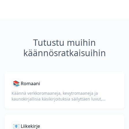
Tutustu muihin
käännösratkaisuihin
📚
Romaani
Käännä verkkoromaaneja, kevytromaaneja ja
kaunokirjallisia käsikirjoituksia säilyttäen luvut,
dialogit ja lukukokemuksen.
📧
Liikekirje