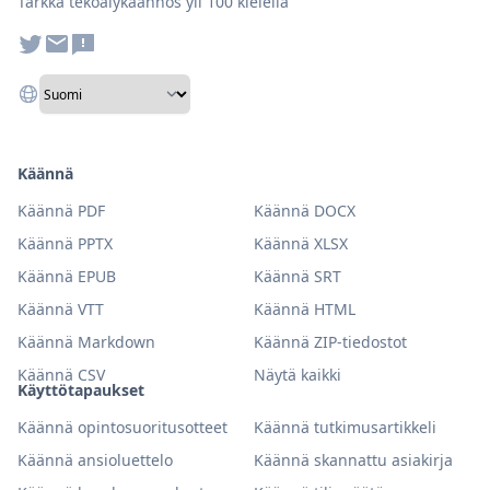
Tarkka tekoälykäännös yli 100 kielellä
Käännä
Käännä PDF
Käännä DOCX
Käännä PPTX
Käännä XLSX
Käännä EPUB
Käännä SRT
Käännä VTT
Käännä HTML
Käännä Markdown
Käännä ZIP-tiedostot
Käännä CSV
Näytä kaikki
Käyttötapaukset
Käännä opintosuoritusotteet
Käännä tutkimusartikkeli
Käännä ansioluettelo
Käännä skannattu asiakirja