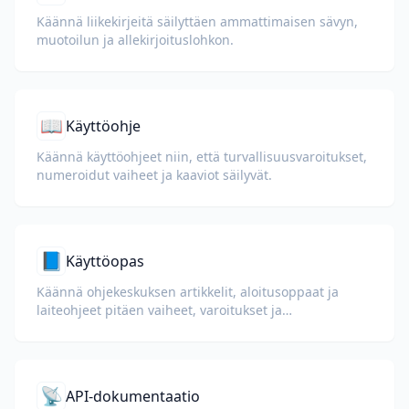
Käännä liikekirjeitä säilyttäen ammattimaisen sävyn,
muotoilun ja allekirjoituslohkon.
📖
Käyttöohje
Käännä käyttöohjeet niin, että turvallisuusvaroitukset,
numeroidut vaiheet ja kaaviot säilyvät.
📘
Käyttöopas
Käännä ohjekeskuksen artikkelit, aloitusoppaat ja
laiteohjeet pitäen vaiheet, varoitukset ja
käyttöliittymän merkinnät selkeinä.
📡
API-dokumentaatio