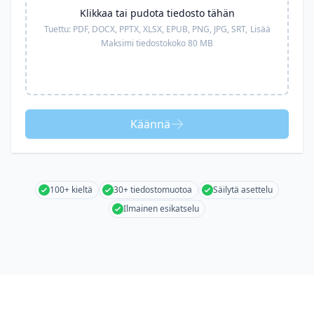
Klikkaa tai pudota tiedosto tähän
Tuettu:
PDF, DOCX, PPTX, XLSX, EPUB, PNG, JPG, SRT,
Lisää
Maksimi tiedostokoko 80 MB
Käännä
100+ kieltä
30+ tiedostomuotoa
Säilytä asettelu
Ilmainen esikatselu