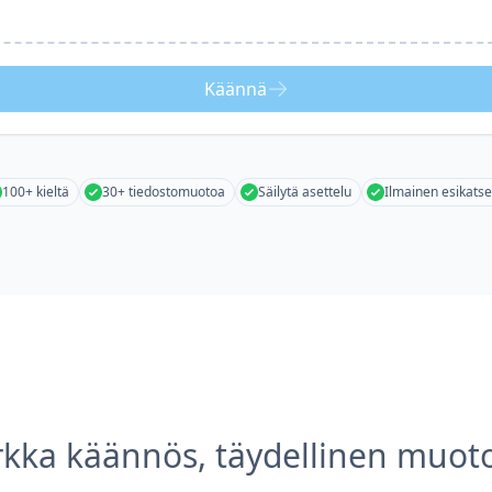
Käännä
100+ kieltä
30+ tiedostomuotoa
Säilytä asettelu
Ilmainen esikatse
rkka käännös, täydellinen muoto