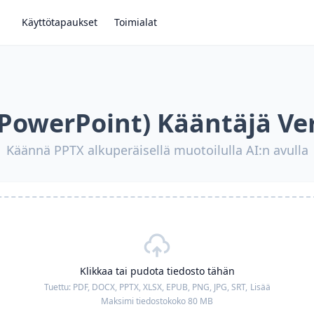
Käyttötapaukset
Toimialat
PowerPoint) Kääntäjä Ve
Käännä PPTX alkuperäisellä muotoilulla AI:n avulla
Klikkaa tai pudota tiedosto tähän
Tuettu:
PDF, DOCX, PPTX, XLSX, EPUB, PNG, JPG, SRT,
Lisää
Maksimi tiedostokoko 80 MB