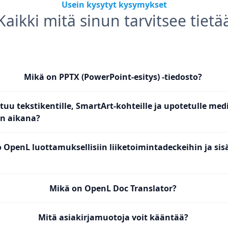
Usein kysytyt kysymykset
Kaikki mitä sinun tarvitsee tietä
Mikä on PPTX (PowerPoint-esitys) -tiedosto?
uu tekstikentille, SmartArt-kohteille ja upotetulle medi
n aikana?
 OpenL luottamuksellisiin liiketoimintadeckeihin ja sisä
Mikä on OpenL Doc Translator?
Mitä asiakirjamuotoja voit kääntää?