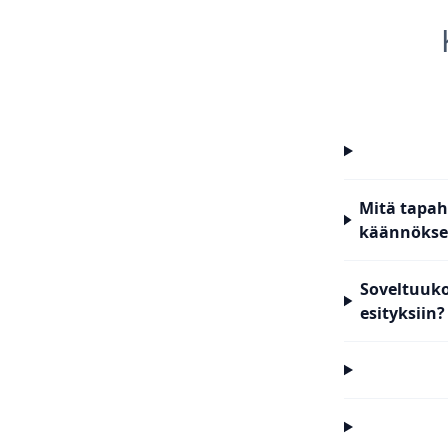
Mitä tapaht
käännökse
Soveltuuko
esityksiin?