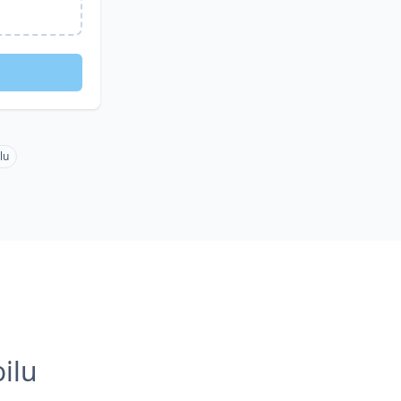
lu
ilu