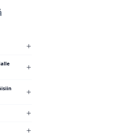
ä
alle
isiin