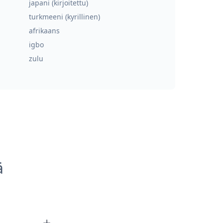
japani (kirjoitettu)
turkmeeni (kyrillinen)
afrikaans
igbo
zulu
ä