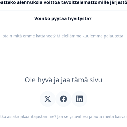
oatteko alennuksia voittoa tavoittelemattomille järjestö
Voinko pyytää hyvitystä?
Jotain mitä emme kattaneet? Mielellämme kuulemme
palautetta
.
Ole hyvä ja jaa tämä sivu
tko asiakirjakääntäjästämme? Jaa se ystävillesi ja auta meitä kasv