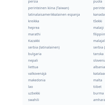
persia
puola
perinteinen kiina (Taiwan)
perinte
latinalaisamerikkalainen espanja
kanada
kreikka
tšekki
heprea
malaiji
marathi
filippiin
Kazakki
malaja
serbia (latinalainen)
serbia (
bulgaria
tanska
nepali
sloveni
liettua
albania
valkovenäjä
katalaa
makedonia
malta
lao
tiibet
uzbekki
burma
swahili
amhar