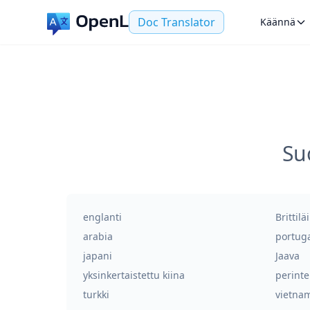
Doc Translator
Käännä
Su
englanti
Brittil
arabia
portuga
japani
Jaava
yksinkertaistettu kiina
perinte
turkki
vietna