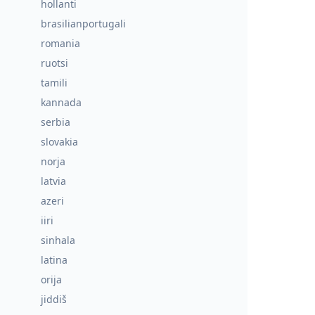
hollanti
brasilianportugali
romania
ruotsi
tamili
kannada
serbia
slovakia
norja
latvia
azeri
iiri
sinhala
latina
orija
jiddiš