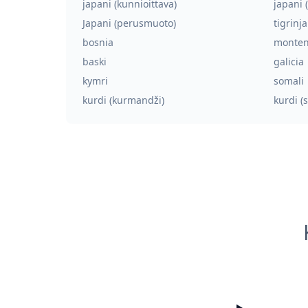
japani (kunnioittava)
japani 
Japani (perusmuoto)
tigrinja
bosnia
monten
baski
galicia
kymri
somali
kurdi (kurmandži)
kurdi (