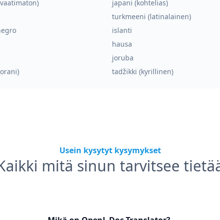
(vaatimaton)
japani (kohtelias)
turkmeeni (latinalainen)
egro
islanti
hausa
joruba
sorani)
tadžikki (kyrillinen)
Usein kysytyt kysymykset
Kaikki mitä sinun tarvitsee tietä