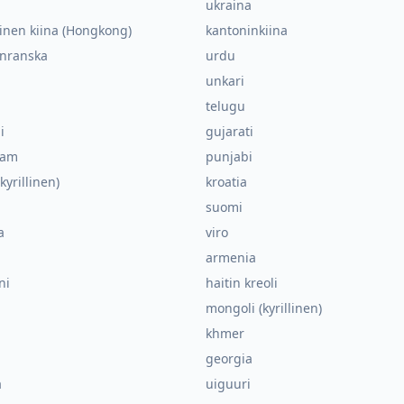
ukraina
inen kiina (Hongkong)
kantoninkiina
nranska
urdu
unkari
telugu
i
gujarati
lam
punjabi
kyrillinen)
kroatia
suomi
a
viro
armenia
ni
haitin kreoli
mongoli (kyrillinen)
khmer
georgia
a
uiguuri