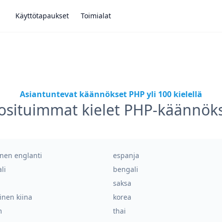
Käyttötapaukset
Toimialat
Asiantuntevat käännökset PHP yli 100 kielellä
osituimmat kielet PHP-käännöks
äinen englanti
espanja
li
bengali
saksa
inen kiina
korea
m
thai