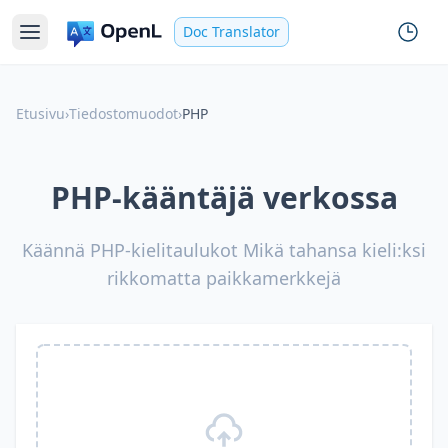
Doc Translator
Etusivu
›
Tiedostomuodot
›
PHP
PHP-kääntäjä verkossa
Käännä PHP-kielitaulukot Mikä tahansa kieli:ksi
rikkomatta paikkamerkkejä