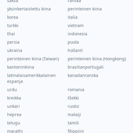
saksa
ranska
yksinkertaistettu kiina
perinteinen kiina
korea
italia
turkki
vietnam
thai
indonesia
persia
puola
ukraina
hollanti
perinteinen kiina (Taiwan)
perinteinen kiina (Hongkong)
kantoninkiina
brasilianportugali
latinalaisamerikkalainen
kanadanranska
espanja
urdu
romania
kreikka
tšekki
unkari
ruotsi
heprea
malaiji
telugu
tamili
marathi
filippiini