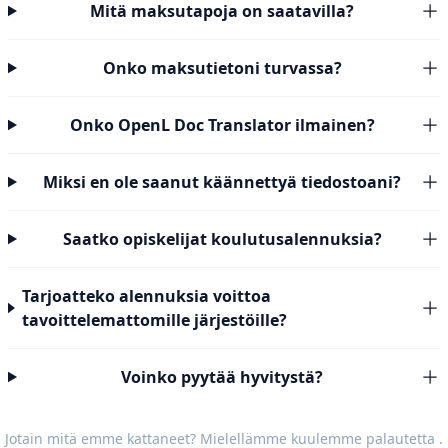
Mitä maksutapoja on saatavilla?
Onko maksutietoni turvassa?
Onko OpenL Doc Translator ilmainen?
Miksi en ole saanut käännettyä tiedostoani?
Saatko opiskelijat koulutusalennuksia?
Tarjoatteko alennuksia voittoa
tavoittelemattomille järjestöille?
Voinko pyytää hyvitystä?
Jotain mitä emme kattaneet? Mielellämme kuulemme
palautetta
.