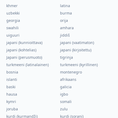
khmer
latina
uzbekki
burma
georgia
orija
swahili
amhara
uiguuri
jiddiš
japani (kunnioittava)
japani (vaatimaton)
japani (kohtelias)
japani (kirjoitettu)
Japani (perusmuoto)
tigrinja
turkmeeni (latinalainen)
turkmeeni (kyrillinen)
bosnia
montenegro
islanti
afrikaans
baski
galicia
hausa
igbo
kymri
somali
joruba
zulu
kurdi (kurmandži)
kurdi (sorani)