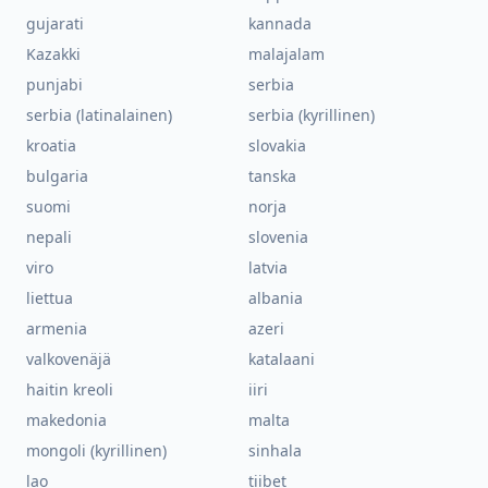
gujarati
kannada
Kazakki
malajalam
punjabi
serbia
serbia (latinalainen)
serbia (kyrillinen)
kroatia
slovakia
bulgaria
tanska
suomi
norja
nepali
slovenia
viro
latvia
liettua
albania
armenia
azeri
valkovenäjä
katalaani
haitin kreoli
iiri
makedonia
malta
mongoli (kyrillinen)
sinhala
lao
tiibet