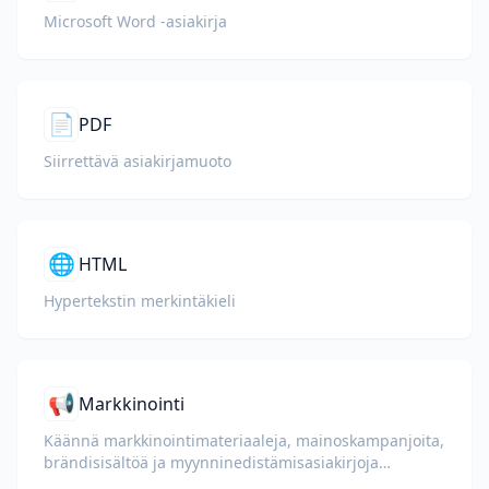
Microsoft Word -asiakirja
📄
PDF
Siirrettävä asiakirjamuoto
🌐
HTML
Hypertekstin merkintäkieli
📢
Markkinointi
Käännä markkinointimateriaaleja, mainoskampanjoita,
brändisisältöä ja myynninedistämisasiakirjoja
globaaleille yleisöille.