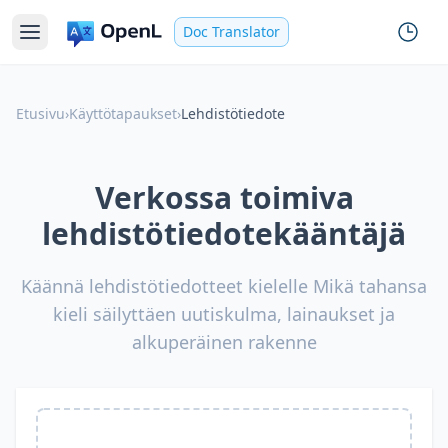
Doc Translator
Etusivu
›
Käyttötapaukset
›
Lehdistötiedote
Verkossa toimiva
lehdistötiedotekääntäjä
Käännä lehdistötiedotteet kielelle Mikä tahansa
kieli säilyttäen uutiskulma, lainaukset ja
alkuperäinen rakenne