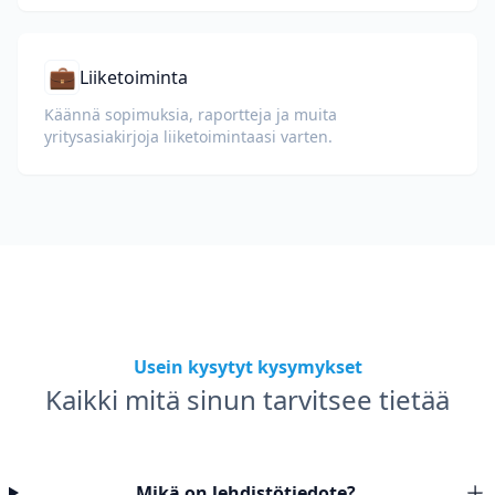
💼
Liiketoiminta
Käännä sopimuksia, raportteja ja muita
yritysasiakirjoja liiketoimintaasi varten.
Usein kysytyt kysymykset
Kaikki mitä sinun tarvitsee tietää
Mikä on lehdistötiedote?