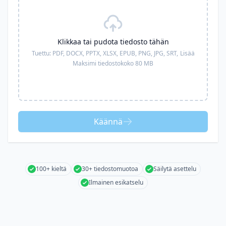
Klikkaa tai pudota tiedosto tähän
Tuettu:
PDF, DOCX, PPTX, XLSX, EPUB, PNG, JPG, SRT,
Lisää
Maksimi tiedostokoko 80 MB
Käännä
100+ kieltä
30+ tiedostomuotoa
Säilytä asettelu
Ilmainen esikatselu