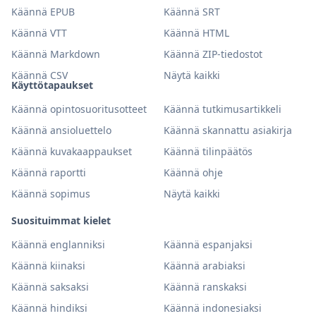
Käännä EPUB
Käännä SRT
Käännä VTT
Käännä HTML
Käännä Markdown
Käännä ZIP-tiedostot
Käännä CSV
Näytä kaikki
Käyttötapaukset
Käännä opintosuoritusotteet
Käännä tutkimusartikkeli
Käännä ansioluettelo
Käännä skannattu asiakirja
Käännä kuvakaappaukset
Käännä tilinpäätös
Käännä raportti
Käännä ohje
Käännä sopimus
Näytä kaikki
Suosituimmat kielet
Käännä englanniksi
Käännä espanjaksi
Käännä kiinaksi
Käännä arabiaksi
Käännä saksaksi
Käännä ranskaksi
Käännä hindiksi
Käännä indonesiaksi