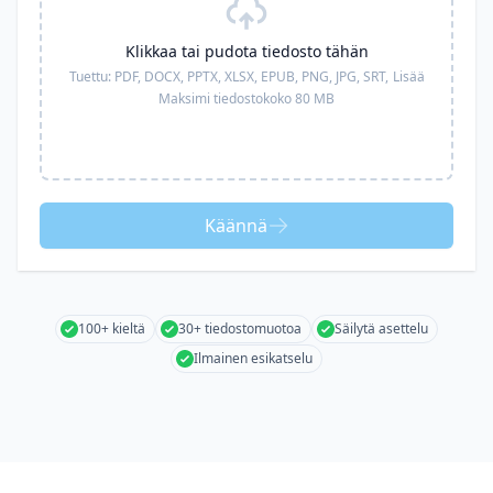
Klikkaa tai pudota tiedosto tähän
Tuettu:
PDF, DOCX, PPTX, XLSX, EPUB, PNG, JPG, SRT,
Lisää
Maksimi tiedostokoko 80 MB
Käännä
100+ kieltä
30+ tiedostomuotoa
Säilytä asettelu
Ilmainen esikatselu