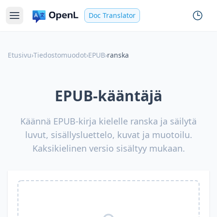
Doc Translator
Etusivu
›
Tiedostomuodot
›
EPUB
›
ranska
EPUB-kääntäjä
Käännä EPUB-kirja kielelle ranska ja säilytä
luvut, sisällysluettelo, kuvat ja muotoilu.
Kaksikielinen versio sisältyy mukaan.