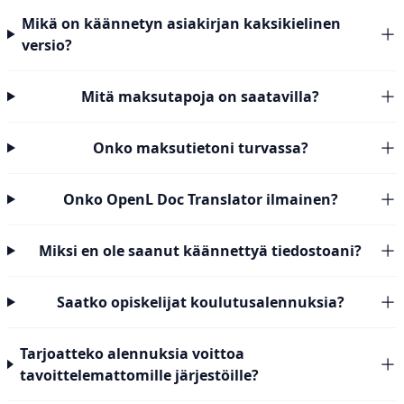
Mikä on käännetyn asiakirjan kaksikielinen
versio?
Mitä maksutapoja on saatavilla?
Onko maksutietoni turvassa?
Onko OpenL Doc Translator ilmainen?
Miksi en ole saanut käännettyä tiedostoani?
Saatko opiskelijat koulutusalennuksia?
Tarjoatteko alennuksia voittoa
tavoittelemattomille järjestöille?