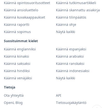
Käännä opintosuoritusotteet
Käännä tutkimusartikkeli
Käännä ansioluettelo
Käännä skannattu asiakirja
Käännä kuvakaappaukset
Käännä tilinpäätös
Käännä raportti
Käännä ohje
Käännä sopimus
Näytä kaikki
Suosituimmat kielet
Käännä englanniksi
Käännä espanjaksi
Käännä kiinaksi
Käännä arabiaksi
Käännä saksaksi
Käännä ranskaksi
Käännä hindiksi
Käännä indonesiaksi
Käännä venäjäksi
Näytä kaikki
Tietoja
Ota yhteyttä
API
OpenL Blog
Tietosuojakäytäntö