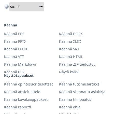
Käännä
Käännä PDF
Käännä DOCX
Käännä PPTX
Käännä XLSX
Käännä EPUB
Käännä SRT
Käännä VTT
Käännä HTML
Käännä Markdown
Käännä ZIP-tiedostot
Käännä CSV
Näytä kaikki
Käyttötapaukset
Käännä opintosuoritusotteet
Käännä tutkimusartikkeli
Käännä ansioluettelo
Käännä skannattu asiakirja
Käännä kuvakaappaukset
Käännä tilinpäätös
Käännä raportti
Käännä ohje