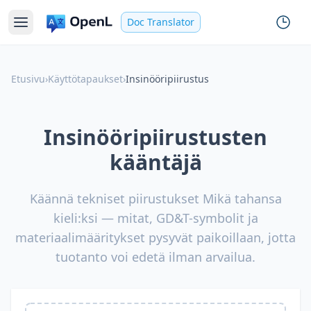
Doc Translator
Etusivu
›
Käyttötapaukset
›
Insinööripiirustus
Insinööripiirustusten
kääntäjä
Käännä tekniset piirustukset Mikä tahansa
kieli:ksi — mitat, GD&T-symbolit ja
materiaalimääritykset pysyvät paikoillaan, jotta
tuotanto voi edetä ilman arvailua.