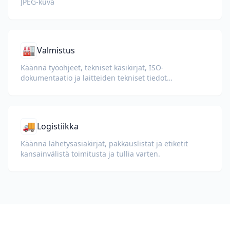
JPEG-kuva
🏭
Valmistus
Käännä työohjeet, tekniset käsikirjat, ISO-
dokumentaatio ja laitteiden tekniset tiedot
kansainvälisille tehtaille ja toimitusketjuille.
🚚
Logistiikka
Käännä lähetysasiakirjat, pakkauslistat ja etiketit
kansainvälistä toimitusta ja tullia varten.