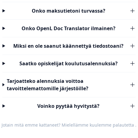
Onko maksutietoni turvassa?
Onko OpenL Doc Translator ilmainen?
Miksi en ole saanut käännettyä tiedostoani?
Saatko opiskelijat koulutusalennuksia?
Tarjoatteko alennuksia voittoa
tavoittelemattomille järjestöille?
Voinko pyytää hyvitystä?
Jotain mitä emme kattaneet? Mielellämme kuulemme
palautetta
.