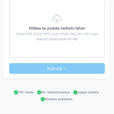
Klikkaa tai pudota tiedosto tähän
Tuettu:
PDF, DOCX, PPTX, XLSX, EPUB, PNG, JPG, SRT,
Lisää
Maksimi tiedostokoko 80 MB
Käännä
100+ kieltä
30+ tiedostomuotoa
Säilytä asettelu
Ilmainen esikatselu