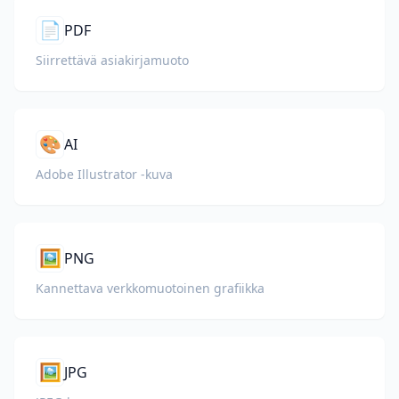
📄
PDF
Siirrettävä asiakirjamuoto
🎨
AI
Adobe Illustrator -kuva
🖼️
PNG
Kannettava verkkomuotoinen grafiikka
🖼️
JPG