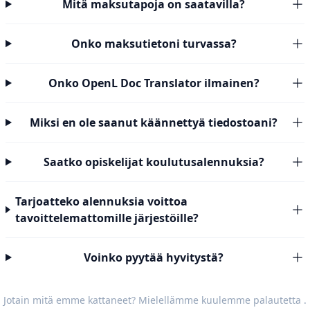
Mitä maksutapoja on saatavilla?
Onko maksutietoni turvassa?
Onko OpenL Doc Translator ilmainen?
Miksi en ole saanut käännettyä tiedostoani?
Saatko opiskelijat koulutusalennuksia?
Tarjoatteko alennuksia voittoa
tavoittelemattomille järjestöille?
Voinko pyytää hyvitystä?
Jotain mitä emme kattaneet? Mielellämme kuulemme
palautetta
.