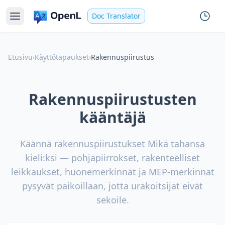
Doc Translator
Etusivu
›
Käyttötapaukset
›
Rakennuspiirustus
Rakennuspiirustusten
kääntäjä
Käännä rakennuspiirustukset Mikä tahansa
kieli:ksi — pohjapiirrokset, rakenteelliset
leikkaukset, huonemerkinnät ja MEP-merkinnät
pysyvät paikoillaan, jotta urakoitsijat eivät
sekoile.