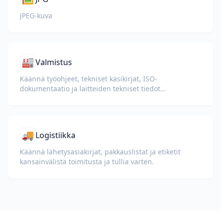
JPEG-kuva
🏭
Valmistus
Käännä työohjeet, tekniset käsikirjat, ISO-
dokumentaatio ja laitteiden tekniset tiedot
kansainvälisille tehtaille ja toimitusketjuille.
🚚
Logistiikka
Käännä lähetysasiakirjat, pakkauslistat ja etiketit
kansainvälistä toimitusta ja tullia varten.