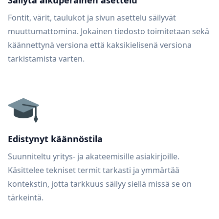
Säilytä alkuperäinen asettelu
Fontit, värit, taulukot ja sivun asettelu säilyvät
muuttumattomina. Jokainen tiedosto toimitetaan sekä
käännettynä versiona että kaksikielisenä versiona
tarkistamista varten.
Edistynyt käännöstila
Suunniteltu yritys- ja akateemisille asiakirjoille.
Käsittelee tekniset termit tarkasti ja ymmärtää
kontekstin, jotta tarkkuus säilyy siellä missä se on
tärkeintä.