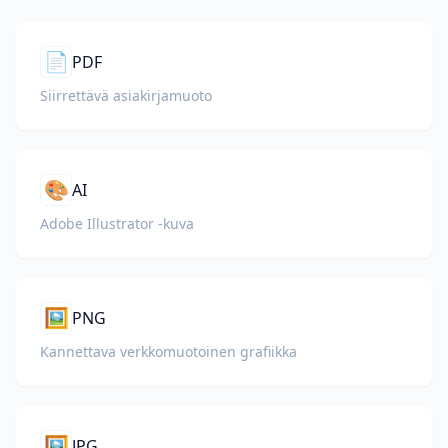
📄
PDF
Siirrettävä asiakirjamuoto
🎨
AI
Adobe Illustrator -kuva
🖼️
PNG
Kannettava verkkomuotoinen grafiikka
🖼️
JPG