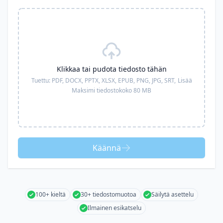
Klikkaa tai pudota tiedosto tähän
Tuettu:
PDF, DOCX, PPTX, XLSX, EPUB, PNG, JPG, SRT,
Lisää
Maksimi tiedostokoko 80 MB
Käännä
100+ kieltä
30+ tiedostomuotoa
Säilytä asettelu
Ilmainen esikatselu