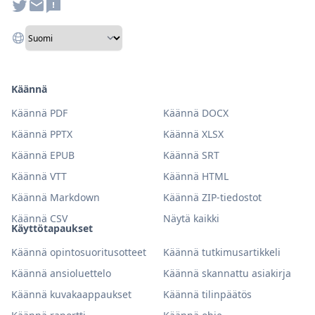
Käännä
Käännä PDF
Käännä DOCX
Käännä PPTX
Käännä XLSX
Käännä EPUB
Käännä SRT
Käännä VTT
Käännä HTML
Käännä Markdown
Käännä ZIP-tiedostot
Käännä CSV
Näytä kaikki
Käyttötapaukset
Käännä opintosuoritusotteet
Käännä tutkimusartikkeli
Käännä ansioluettelo
Käännä skannattu asiakirja
Käännä kuvakaappaukset
Käännä tilinpäätös