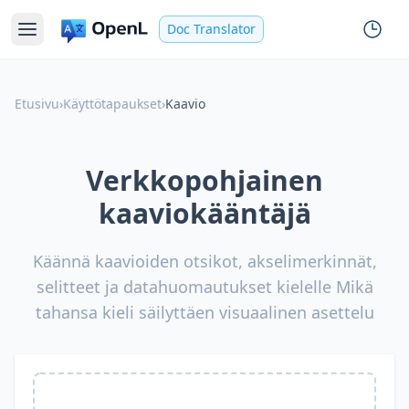
Doc Translator
Etusivu
›
Käyttötapaukset
›
Kaavio
Verkkopohjainen
kaaviokääntäjä
Käännä kaavioiden otsikot, akselimerkinnät,
selitteet ja datahuomautukset kielelle Mikä
tahansa kieli säilyttäen visuaalinen asettelu