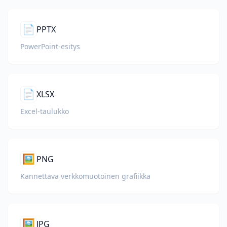
📄
PPTX
PowerPoint-esitys
📄
XLSX
Excel-taulukko
🖼️
PNG
Kannettava verkkomuotoinen grafiikka
🖼️
JPG