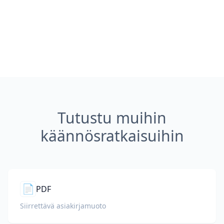
Tutustu muihin
käännösratkaisuihin
📄
PDF
Siirrettävä asiakirjamuoto