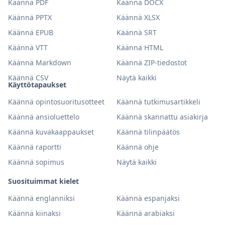
Käännä PDF
Käännä DOCX
Käännä PPTX
Käännä XLSX
Käännä EPUB
Käännä SRT
Käännä VTT
Käännä HTML
Käännä Markdown
Käännä ZIP-tiedostot
Käännä CSV
Näytä kaikki
Käyttötapaukset
Käännä opintosuoritusotteet
Käännä tutkimusartikkeli
Käännä ansioluettelo
Käännä skannattu asiakirja
Käännä kuvakaappaukset
Käännä tilinpäätös
Käännä raportti
Käännä ohje
Käännä sopimus
Näytä kaikki
Suosituimmat kielet
Käännä englanniksi
Käännä espanjaksi
Käännä kiinaksi
Käännä arabiaksi