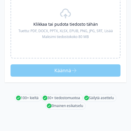
Klikkaa tai pudota tiedosto tähän
Tuettu:
PDF, DOCX, PPTX, XLSX, EPUB, PNG, JPG, SRT,
Lisää
Maksimi tiedostokoko 80 MB
Käännä
100+ kieltä
30+ tiedostomuotoa
Säilytä asettelu
Ilmainen esikatselu