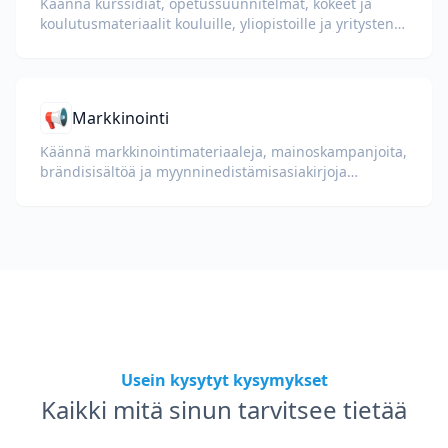
Käännä kurssidiat, opetussuunnitelmat, kokeet ja
koulutusmateriaalit kouluille, yliopistoille ja yritysten
oppimisohjelmille.
📢
Markkinointi
Käännä markkinointimateriaaleja, mainoskampanjoita,
brändisisältöä ja myynninedistämisasiakirjoja
globaaleille yleisöille.
Usein kysytyt kysymykset
Kaikki mitä sinun tarvitsee tietää