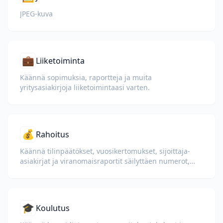
JPEG-kuva
💼
Liiketoiminta
Käännä sopimuksia, raportteja ja muita
yritysasiakirjoja liiketoimintaasi varten.
💰
Rahoitus
Käännä tilinpäätökset, vuosikertomukset, sijoittaja-
asiakirjat ja viranomaisraportit säilyttäen numerot,
taulukot ja vaatimustenmukaisuusmuotoilun.
🎓
Koulutus