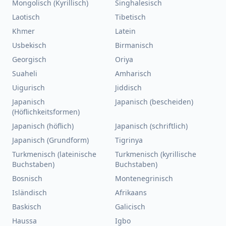
Mongolisch (Kyrillisch)
Singhalesisch
Laotisch
Tibetisch
Khmer
Latein
Usbekisch
Birmanisch
Georgisch
Oriya
Suaheli
Amharisch
Uigurisch
Jiddisch
Japanisch
Japanisch (bescheiden)
(Höflichkeitsformen)
Japanisch (höflich)
Japanisch (schriftlich)
Japanisch (Grundform)
Tigrinya
Turkmenisch (lateinische
Turkmenisch (kyrillische
Buchstaben)
Buchstaben)
Bosnisch
Montenegrinisch
Isländisch
Afrikaans
Baskisch
Galicisch
Haussa
Igbo