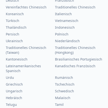
Deutsch
Französisch
Vereinfachtes Chinesisch
Traditionelles Chinesisch
Koreanisch
Italienisch
Türkisch
Vietnamesisch
Thailändisch
Indonesisch
Persisch
Polnisch
Ukrainisch
Niederländisch
Traditionelles Chinesisch
Traditionelles Chinesisch
(Taiwan)
(Hongkong)
Kantonesisch
Brasilianisches Portugiesisch
Lateinamerikanisches
Kanadisches Französisch
Spanisch
Urdu
Rumänisch
Griechisch
Tschechisch
Ungarisch
Schwedisch
Hebräisch
Malaiisch
Telugu
Tamil