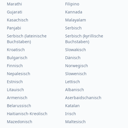
Marathi
Filipino
Gujarati
Kannada
Kasachisch
Malayalam
Panjabi
Serbisch
Serbisch (lateinische
Serbisch (kyrillische
Buchstaben)
Buchstaben)
Kroatisch
Slowakisch
Bulgarisch
Dänisch
Finnisch
Norwegisch
Nepalesisch
Slowenisch
Estnisch
Lettisch
Litauisch
Albanisch
Armenisch
Aserbaidschanisch
Belarussisch
Katalan
Haitianisch-Kreolisch
Irisch
Mazedonisch
Maltesisch