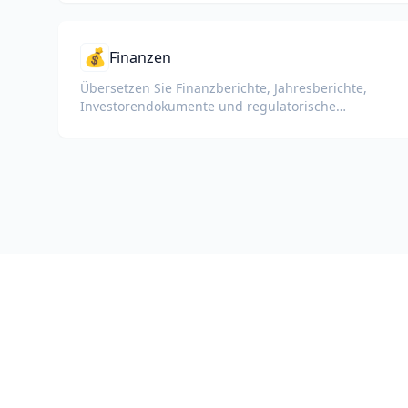
💰
Finanzen
Übersetzen Sie Finanzberichte, Jahresberichte,
Investorendokumente und regulatorische
Einreichungen unter Beibehaltung von Zahlen,
Tabellen und Compliance-Formatierung.