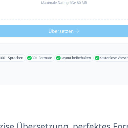
Maximale Dateigröße 80 MB
Übersetzen
100+ Sprachen
30+ Formate
Layout beibehalten
Kostenlose Vorsc
zise Übersetzung, perfektes Fo