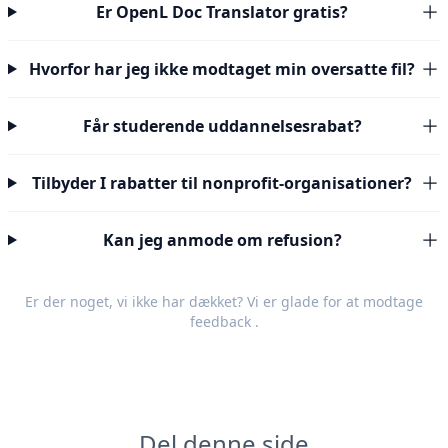
Er OpenL Doc Translator gratis?
Hvorfor har jeg ikke modtaget min oversatte fil?
Får studerende uddannelsesrabat?
Tilbyder I rabatter til nonprofit-organisationer?
Kan jeg anmode om refusion?
Er der noget, vi ikke har dækket? Vi er glade for at modtage
feedback
.
Del denne side