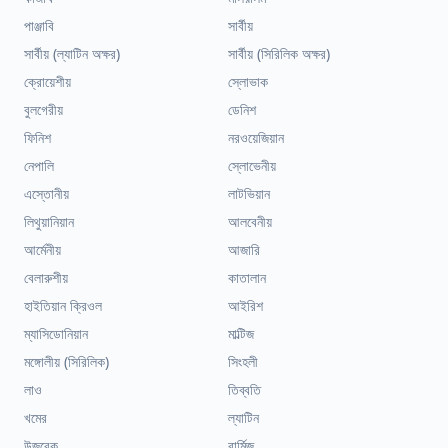
পাঞ্জাবি
সার্বীয়
সার্বীয় (ল্যাটিন অক্ষর)
সার্বীয় (সিরিলিক অক্ষর)
ক্রোয়েশীয়
স্লোভাক
বুলগেরীয়
ডেনিশ
ফিনিশ
নরওয়েজিয়ান
নেপালি
স্লোভেনীয়
এস্তোনীয়
লাটভিয়ান
লিথুয়ানিয়ান
আলবেনীয়
আর্মেনীয়
আজারি
বেলারুশীয়
কাতালান
হাইতিয়ান ক্রিওল
আইরিশ
ম্যাসিডোনিয়ান
মাল্টিজ
মঙ্গোলীয় (সিরিলিক)
সিংহলী
লাও
তিব্বতি
খমের
ল্যাটিন
উজবেক
বার্মিজ