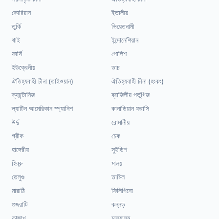
কোরিয়ান
ইতালীয়
তুর্কি
ভিয়েতনামী
থাই
ইন্দোনেশিয়ান
ফার্সি
পোলিশ
ইউক্রেনীয়
ডাচ
ঐতিহ্যবাহী চীনা (তাইওয়ান)
ঐতিহ্যবাহী চীনা (হংকং)
ক্যান্টোনিজ
ব্রাজিলীয় পর্তুগিজ
ল্যাটিন আমেরিকান স্প্যানিশ
কানাডিয়ান ফরাসি
উর্দু
রোমানীয়
গ্রীক
চেক
হাঙ্গেরীয়
সুইডিশ
হিব্রু
মালয়
তেলুগু
তামিল
মারাঠি
ফিলিপিনো
গুজরাটি
কন্নড়
কাজাখ
মালয়ালম