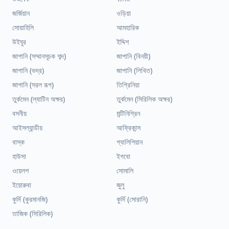
জর্জিয়ান
ওড়িয়া
সোয়াহিলি
আমহারিক
উইঘুর
ইদ্দিশ
জাপানি (সম্মানসূচক শব্দ)
জাপানি (বিনয়ী)
জাপানি (ভদ্র)
জাপানি (লিখিত)
জাপানি (সরল রূপ)
তিগ্রিনিয়া
তুর্কমেন (ল্যাটিন অক্ষর)
তুর্কমেন (সিরিলিক অক্ষর)
বসনীয়
মন্টিনিগ্রিন
আইসল্যান্ডীয়
আফ্রিকান্স
বাস্ক
গ্যালিশিয়ান
হাউসা
ইগবো
ওয়েলশ
সোমালি
ইয়োরুবা
জুলু
কুর্দি (কুরমানজি)
কুর্দি (সোরানি)
তাজিক (সিরিলিক)