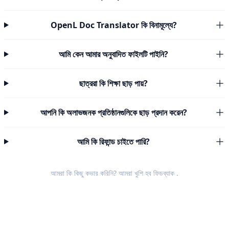
OpenL Doc Translator কি বিনামূল্যে?
আমি কেন আমার অনুবাদিত ফাইলটি পাইনি?
ছাত্ররা কি শিক্ষা ছাড় পায়?
আপনি কি অলাভজনক প্রতিষ্ঠানগুলিকে ছাড় প্রদান করেন?
আমি কি রিফান্ড চাইতে পারি?
আমরা কি কিছু কভার করিনি? আমরা খুশি হব
ফিডব্যাক
.