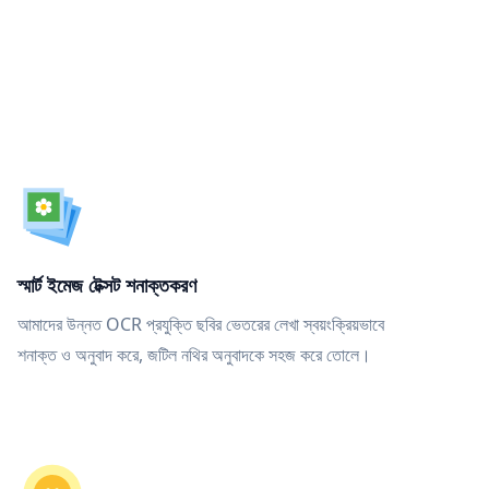
স্মার্ট ইমেজ টেক্সট শনাক্তকরণ
আমাদের উন্নত OCR প্রযুক্তি ছবির ভেতরের লেখা স্বয়ংক্রিয়ভাবে
শনাক্ত ও অনুবাদ করে, জটিল নথির অনুবাদকে সহজ করে তোলে।