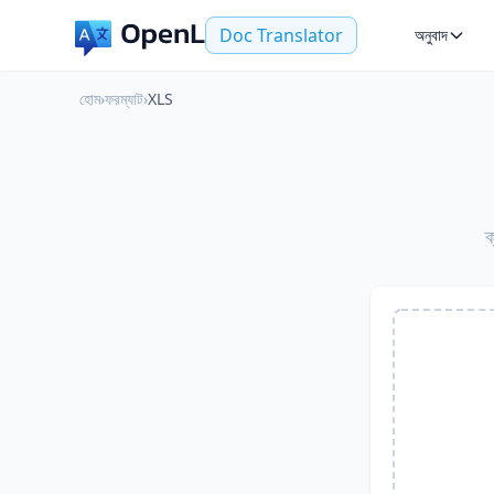
Doc Translator
অনুবাদ
হোম
›
ফরম্যাট
›
XLS
ক