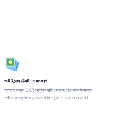
স্মার্ট ইমেজ টেক্সট শনাক্তকরণ
আমাদের উন্নত OCR প্রযুক্তি ছবির ভেতরের লেখা স্বয়ংক্রিয়ভাবে
শনাক্ত ও অনুবাদ করে, জটিল নথির অনুবাদকে সহজ করে তোলে।