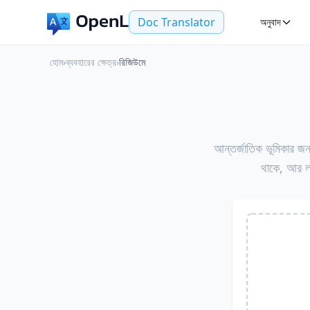
Doc Translator
অনুবাদ
হোম
›
ব্যবহারের ক্ষেত্র
›
রিজিউমে
আন্তর্জাতিক ভূমিকার জন
থাকে, আর লক