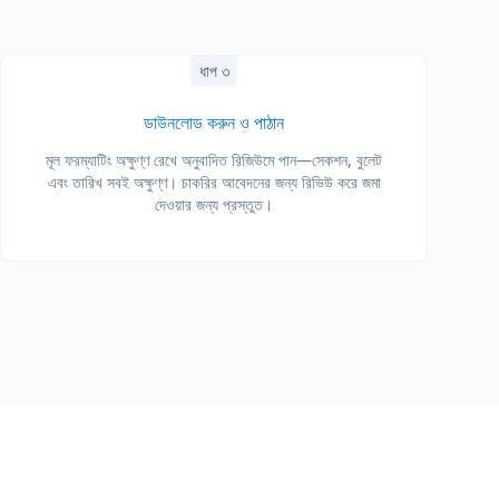
ধাপ ৩
ডাউনলোড করুন ও পাঠান
মূল ফরম্যাটিং অক্ষুণ্ণ রেখে অনুবাদিত রিজিউমে পান—সেকশন, বুলেট
এবং তারিখ সবই অক্ষুণ্ণ। চাকরির আবেদনের জন্য রিভিউ করে জমা
দেওয়ার জন্য প্রস্তুত।