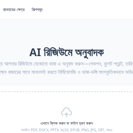
ব্যবহারের ক্ষেত্র
শিল্পসমূহ
AI রিজিউমে অনুবাদক
্য আপনার রিজিউমে যেকোনো ভাষা এ অনুবাদ করুন—সেকশন, বুলেট পয়েন্ট, তারিখ,
্ষ্য বাজারের সাথে মানানসই করতে টার্মিনোলজি ও ভাষা-ভঙ্গি সাংস্কৃতিকভাবে অ
এখানে ক্লিক করুন বা ফাইল ড্রপ করুন
সমর্থিত:
PDF, DOCX, PPTX, XLSX, EPUB, PNG, JPG, SRT,
আরও