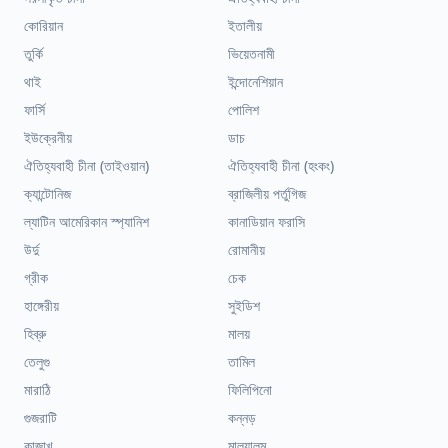
কোরিয়ান
ইতালীয়
তুর্কি
ভিয়েতনামী
থাই
ইন্দোনেশিয়ান
ফার্সি
পোলিশ
ইউক্রেনীয়
ডাচ
ঐতিহ্যবাহী চীনা (তাইওয়ান)
ঐতিহ্যবাহী চীনা (হংকং)
ক্যান্টোনিজ
ব্রাজিলীয় পর্তুগিজ
ল্যাটিন আমেরিকান স্প্যানিশ
কানাডিয়ান ফরাসি
উর্দু
রোমানীয়
গ্রীক
চেক
হাঙ্গেরীয়
সুইডিশ
হিব্রু
মালয়
তেলুগু
তামিল
মারাঠি
ফিলিপিনো
গুজরাটি
কন্নড়
কাজাখ
মালয়ালম