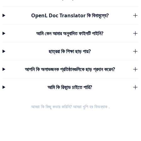
OpenL Doc Translator কি বিনামূল্যে?
আমি কেন আমার অনুবাদিত ফাইলটি পাইনি?
ছাত্ররা কি শিক্ষা ছাড় পায়?
আপনি কি অলাভজনক প্রতিষ্ঠানগুলিকে ছাড় প্রদান করেন?
আমি কি রিফান্ড চাইতে পারি?
আমরা কি কিছু কভার করিনি? আমরা খুশি হব
ফিডব্যাক
.