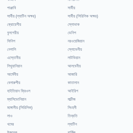
পাঞ্জাবি
সার্বীয়
সার্বীয় (ল্যাটিন অক্ষর)
সার্বীয় (সিরিলিক অক্ষর)
ক্রোয়েশীয়
স্লোভাক
বুলগেরীয়
ডেনিশ
ফিনিশ
নরওয়েজিয়ান
নেপালি
স্লোভেনীয়
এস্তোনীয়
লাটভিয়ান
লিথুয়ানিয়ান
আলবেনীয়
আর্মেনীয়
আজারি
বেলারুশীয়
কাতালান
হাইতিয়ান ক্রিওল
আইরিশ
ম্যাসিডোনিয়ান
মাল্টিজ
মঙ্গোলীয় (সিরিলিক)
সিংহলী
লাও
তিব্বতি
খমের
ল্যাটিন
উজবেক
বার্মিজ