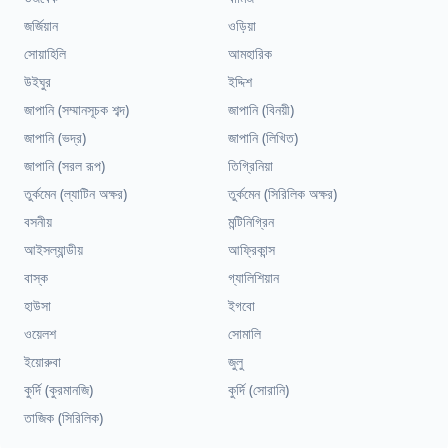
জর্জিয়ান
ওড়িয়া
সোয়াহিলি
আমহারিক
উইঘুর
ইদ্দিশ
জাপানি (সম্মানসূচক শব্দ)
জাপানি (বিনয়ী)
জাপানি (ভদ্র)
জাপানি (লিখিত)
জাপানি (সরল রূপ)
তিগ্রিনিয়া
তুর্কমেন (ল্যাটিন অক্ষর)
তুর্কমেন (সিরিলিক অক্ষর)
বসনীয়
মন্টিনিগ্রিন
আইসল্যান্ডীয়
আফ্রিকান্স
বাস্ক
গ্যালিশিয়ান
হাউসা
ইগবো
ওয়েলশ
সোমালি
ইয়োরুবা
জুলু
কুর্দি (কুরমানজি)
কুর্দি (সোরানি)
তাজিক (সিরিলিক)