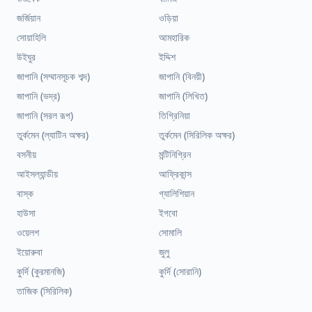
জর্জিয়ান
ওড়িয়া
সোয়াহিলি
আমহারিক
উইঘুর
ইদ্দিশ
জাপানি (সম্মানসূচক শব্দ)
জাপানি (বিনয়ী)
জাপানি (ভদ্র)
জাপানি (লিখিত)
জাপানি (সরল রূপ)
তিগ্রিনিয়া
তুর্কমেন (ল্যাটিন অক্ষর)
তুর্কমেন (সিরিলিক অক্ষর)
বসনীয়
মন্টিনিগ্রিন
আইসল্যান্ডীয়
আফ্রিকান্স
বাস্ক
গ্যালিশিয়ান
হাউসা
ইগবো
ওয়েলশ
সোমালি
ইয়োরুবা
জুলু
কুর্দি (কুরমানজি)
কুর্দি (সোরানি)
তাজিক (সিরিলিক)