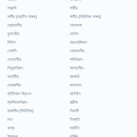
পাঞ্জাবি
সার্বীয়
সার্বীয় (ল্যাটিন অক্ষর)
সার্বীয় (সিরিলিক অক্ষর)
ক্রোয়েশীয়
স্লোভাক
বুলগেরীয়
ডেনিশ
ফিনিশ
নরওয়েজিয়ান
নেপালি
স্লোভেনীয়
এস্তোনীয়
লাটভিয়ান
লিথুয়ানিয়ান
আলবেনীয়
আর্মেনীয়
আজারি
বেলারুশীয়
কাতালান
হাইতিয়ান ক্রিওল
আইরিশ
ম্যাসিডোনিয়ান
মাল্টিজ
মঙ্গোলীয় (সিরিলিক)
সিংহলী
লাও
তিব্বতি
খমের
ল্যাটিন
উজবেক
বার্মিজ