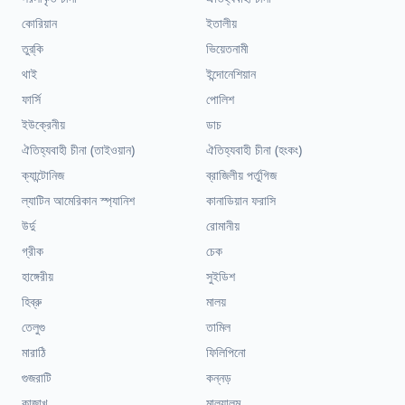
কোরিয়ান
ইতালীয়
তুর্কি
ভিয়েতনামী
থাই
ইন্দোনেশিয়ান
ফার্সি
পোলিশ
ইউক্রেনীয়
ডাচ
ঐতিহ্যবাহী চীনা (তাইওয়ান)
ঐতিহ্যবাহী চীনা (হংকং)
ক্যান্টোনিজ
ব্রাজিলীয় পর্তুগিজ
ল্যাটিন আমেরিকান স্প্যানিশ
কানাডিয়ান ফরাসি
উর্দু
রোমানীয়
গ্রীক
চেক
হাঙ্গেরীয়
সুইডিশ
হিব্রু
মালয়
তেলুগু
তামিল
মারাঠি
ফিলিপিনো
গুজরাটি
কন্নড়
কাজাখ
মালয়ালম