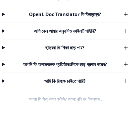
OpenL Doc Translator কি বিনামূল্যে?
আমি কেন আমার অনুবাদিত ফাইলটি পাইনি?
ছাত্ররা কি শিক্ষা ছাড় পায়?
আপনি কি অলাভজনক প্রতিষ্ঠানগুলিকে ছাড় প্রদান করেন?
আমি কি রিফান্ড চাইতে পারি?
আমরা কি কিছু কভার করিনি? আমরা খুশি হব
ফিডব্যাক
.