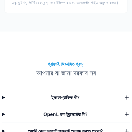
ডকুমেন্টেশন, API রেফারেন্স, হোয়াইটপেপার এবং ডেভেলপার গাইড অনুবাদ করুন।
প্রায়শই জিজ্ঞাসিত প্রশ্ন
আপনার যা জানা দরকার সব
ইনফোগ্রাফিক কী?
OpenL ডক ট্রান্সলেটর কি?
আপনি কোন ডকুমেন্ট ফরম্যাট অনুবাদ করতে পারেন?