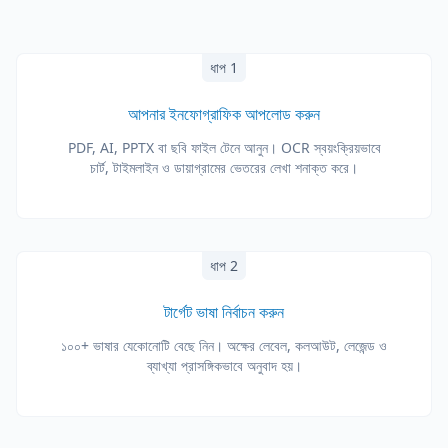
ধাপ 1
আপনার ইনফোগ্রাফিক আপলোড করুন
PDF, AI, PPTX বা ছবি ফাইল টেনে আনুন। OCR স্বয়ংক্রিয়ভাবে
চার্ট, টাইমলাইন ও ডায়াগ্রামের ভেতরের লেখা শনাক্ত করে।
ধাপ 2
টার্গেট ভাষা নির্বাচন করুন
১০০+ ভাষার যেকোনোটি বেছে নিন। অক্ষের লেবেল, কলআউট, লেজেন্ড ও
ব্যাখ্যা প্রাসঙ্গিকভাবে অনুবাদ হয়।