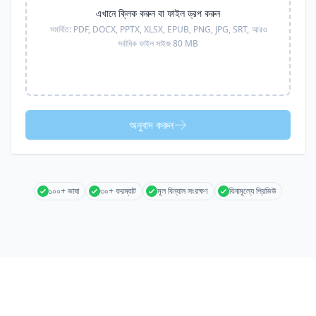
এখানে ক্লিক করুন বা ফাইল ড্রপ করুন
সমর্থিত:
PDF, DOCX, PPTX, XLSX, EPUB, PNG, JPG, SRT,
আরও
সর্বাধিক ফাইল সাইজ 80 MB
অনুবাদ করুন
১০০+ ভাষা
৩০+ ফরম্যাট
মূল বিন্যাস সংরক্ষণ
বিনামূল্যে প্রিভিউ