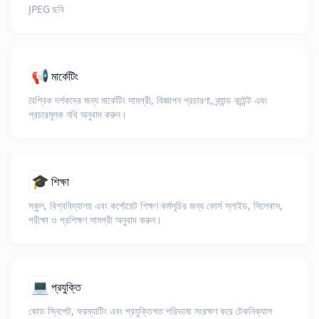
JPEG ছবি
📢
মার্কেটিং
বৈশ্বিক দর্শকদের জন্য মার্কেটিং সামগ্রী, বিজ্ঞাপন প্রচারণা, ব্র্যান্ড কন্টেন্ট এবং
প্রচারমূলক নথি অনুবাদ করুন।
🎓
শিক্ষা
স্কুল, বিশ্ববিদ্যালয় এবং কর্পোরেট শিক্ষণ কর্মসূচির জন্য কোর্স স্লাইড, সিলেবাস,
পরীক্ষা ও প্রশিক্ষণ সামগ্রী অনুবাদ করুন।
💻
প্রযুক্তি
কোড স্নিপেট, ফরম্যাটিং এবং প্রযুক্তিগত পরিভাষা সংরক্ষণ করে টেকনিক্যাল