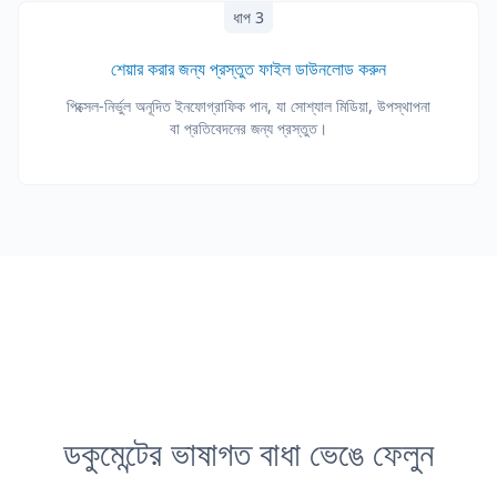
ধাপ 3
শেয়ার করার জন্য প্রস্তুত ফাইল ডাউনলোড করুন
পিক্সেল-নির্ভুল অনূদিত ইনফোগ্রাফিক পান, যা সোশ্যাল মিডিয়া, উপস্থাপনা
বা প্রতিবেদনের জন্য প্রস্তুত।
ডকুমেন্টের ভাষাগত বাধা ভেঙে ফেলুন