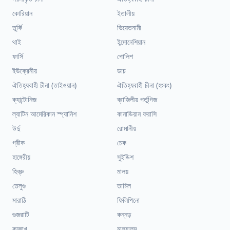
কোরিয়ান
ইতালীয়
তুর্কি
ভিয়েতনামী
থাই
ইন্দোনেশিয়ান
ফার্সি
পোলিশ
ইউক্রেনীয়
ডাচ
ঐতিহ্যবাহী চীনা (তাইওয়ান)
ঐতিহ্যবাহী চীনা (হংকং)
ক্যান্টোনিজ
ব্রাজিলীয় পর্তুগিজ
ল্যাটিন আমেরিকান স্প্যানিশ
কানাডিয়ান ফরাসি
উর্দু
রোমানীয়
গ্রীক
চেক
হাঙ্গেরীয়
সুইডিশ
হিব্রু
মালয়
তেলুগু
তামিল
মারাঠি
ফিলিপিনো
গুজরাটি
কন্নড়
কাজাখ
মালয়ালম