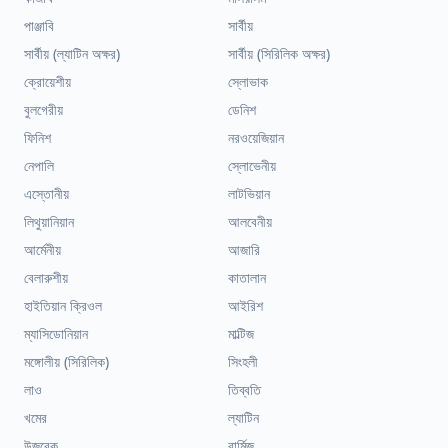
পাঞ্জাবি
সার্বীয়
সার্বীয় (ল্যাটিন অক্ষর)
সার্বীয় (সিরিলিক অক্ষর)
ক্রোয়েশীয়
স্লোভাক
বুলগেরীয়
ডেনিশ
ফিনিশ
নরওয়েজিয়ান
নেপালি
স্লোভেনীয়
এস্তোনীয়
লাটভিয়ান
লিথুয়ানিয়ান
আলবেনীয়
আর্মেনীয়
আজারি
বেলারুশীয়
কাতালান
হাইতিয়ান ক্রিওল
আইরিশ
ম্যাসিডোনিয়ান
মাল্টিজ
মঙ্গোলীয় (সিরিলিক)
সিংহলী
লাও
তিব্বতি
খমের
ল্যাটিন
উজবেক
বার্মিজ