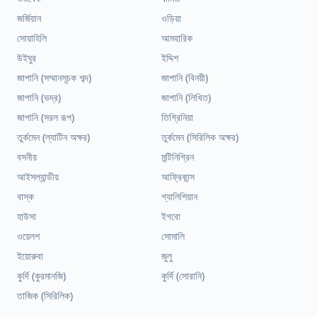
জর্জিয়ান
ওড়িয়া
সোয়াহিলি
আমহারিক
উইঘুর
ইদ্দিশ
জাপানি (সম্মানসূচক শব্দ)
জাপানি (বিনয়ী)
জাপানি (ভদ্র)
জাপানি (লিখিত)
জাপানি (সরল রূপ)
তিগ্রিনিয়া
তুর্কমেন (ল্যাটিন অক্ষর)
তুর্কমেন (সিরিলিক অক্ষর)
বসনীয়
মন্টিনিগ্রিন
আইসল্যান্ডীয়
আফ্রিকান্স
বাস্ক
গ্যালিশিয়ান
হাউসা
ইগবো
ওয়েলশ
সোমালি
ইয়োরুবা
জুলু
কুর্দি (কুরমানজি)
কুর্দি (সোরানি)
তাজিক (সিরিলিক)