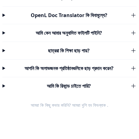
OpenL Doc Translator কি বিনামূল্যে?
আমি কেন আমার অনুবাদিত ফাইলটি পাইনি?
ছাত্ররা কি শিক্ষা ছাড় পায়?
আপনি কি অলাভজনক প্রতিষ্ঠানগুলিকে ছাড় প্রদান করেন?
আমি কি রিফান্ড চাইতে পারি?
আমরা কি কিছু কভার করিনি? আমরা খুশি হব
ফিডব্যাক
.