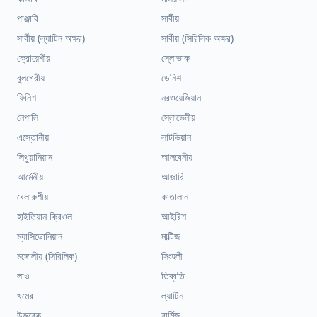
পাঞ্জাবি
সার্বীয়
সার্বীয় (ল্যাটিন অক্ষর)
সার্বীয় (সিরিলিক অক্ষর)
ক্রোয়েশীয়
স্লোভাক
বুলগেরীয়
ডেনিশ
ফিনিশ
নরওয়েজিয়ান
নেপালি
স্লোভেনীয়
এস্তোনীয়
লাটভিয়ান
লিথুয়ানিয়ান
আলবেনীয়
আর্মেনীয়
আজারি
বেলারুশীয়
কাতালান
হাইতিয়ান ক্রিওল
আইরিশ
ম্যাসিডোনিয়ান
মাল্টিজ
মঙ্গোলীয় (সিরিলিক)
সিংহলী
লাও
তিব্বতি
খমের
ল্যাটিন
উজবেক
বার্মিজ