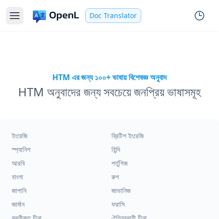
Doc Translator
HTM এর জন্য ১০০+ ভাষায় বিশেষজ্ঞ অনুবাদ
HTM অনুবাদের জন্য সবচেয়ে জনপ্রিয় ভাষাসমূহ
ইংরেজি
ব্রিটিশ ইংরেজি
স্প্যানিশ
হিন্দি
আরবি
পর্তুগিজ
বাংলা
রুশ
জাপানি
জাভানিজ
জার্মান
ফরাসি
সরলীকৃত চীনা
ঐতিহ্যবাহী চীনা