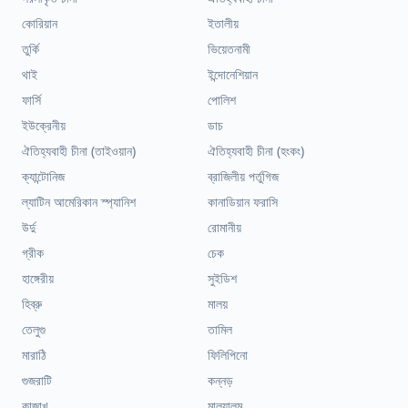
কোরিয়ান
ইতালীয়
তুর্কি
ভিয়েতনামী
থাই
ইন্দোনেশিয়ান
ফার্সি
পোলিশ
ইউক্রেনীয়
ডাচ
ঐতিহ্যবাহী চীনা (তাইওয়ান)
ঐতিহ্যবাহী চীনা (হংকং)
ক্যান্টোনিজ
ব্রাজিলীয় পর্তুগিজ
ল্যাটিন আমেরিকান স্প্যানিশ
কানাডিয়ান ফরাসি
উর্দু
রোমানীয়
গ্রীক
চেক
হাঙ্গেরীয়
সুইডিশ
হিব্রু
মালয়
তেলুগু
তামিল
মারাঠি
ফিলিপিনো
গুজরাটি
কন্নড়
কাজাখ
মালয়ালম