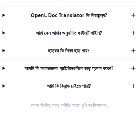
OpenL Doc Translator কি বিনামূল্যে?
আমি কেন আমার অনুবাদিত ফাইলটি পাইনি?
ছাত্ররা কি শিক্ষা ছাড় পায়?
আপনি কি অলাভজনক প্রতিষ্ঠানগুলিকে ছাড় প্রদান করেন?
আমি কি রিফান্ড চাইতে পারি?
আমরা কি কিছু কভার করিনি? আমরা খুশি হব
ফিডব্যাক
.