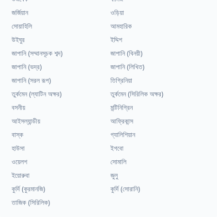
জর্জিয়ান
ওড়িয়া
সোয়াহিলি
আমহারিক
উইঘুর
ইদ্দিশ
জাপানি (সম্মানসূচক শব্দ)
জাপানি (বিনয়ী)
জাপানি (ভদ্র)
জাপানি (লিখিত)
জাপানি (সরল রূপ)
তিগ্রিনিয়া
তুর্কমেন (ল্যাটিন অক্ষর)
তুর্কমেন (সিরিলিক অক্ষর)
বসনীয়
মন্টিনিগ্রিন
আইসল্যান্ডীয়
আফ্রিকান্স
বাস্ক
গ্যালিশিয়ান
হাউসা
ইগবো
ওয়েলশ
সোমালি
ইয়োরুবা
জুলু
কুর্দি (কুরমানজি)
কুর্দি (সোরানি)
তাজিক (সিরিলিক)