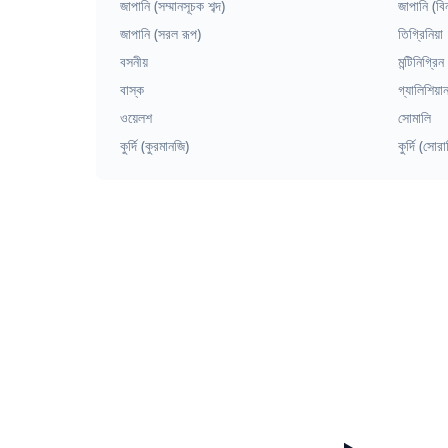
জাপানি (সম্মানসূচক শব্দ)
জাপানি (বিন
জাপানি (সরল রূপ)
তিগ্রিনিয়া
বসনীয়
মন্টিনিগ্রিন
বাস্ক
গ্যালিশিয়া
ওয়েলশ
সোমালি
কুর্দি (কুরমানজি)
কুর্দি (সোরা