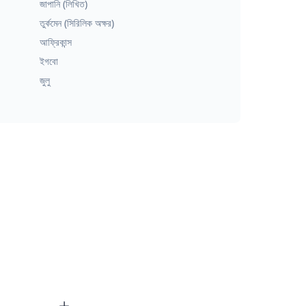
জাপানি (লিখিত)
তুর্কমেন (সিরিলিক অক্ষর)
আফ্রিকান্স
ইগবো
জুলু