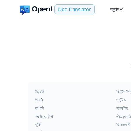
Doc Translator
অনুবাদ
ইংরেজি
ব্রিটিশ ইং
আরবি
পর্তুগিজ
জাপানি
জাভানিজ
সরলীকৃত চীনা
ঐতিহ্যবাহী
তুর্কি
ভিয়েতনামী