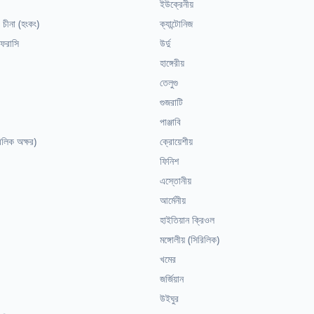
ইউক্রেনীয়
 চীনা (হংকং)
ক্যান্টোনিজ
 ফরাসি
উর্দু
হাঙ্গেরীয়
তেলুগু
গুজরাটি
পাঞ্জাবি
িরিলিক অক্ষর)
ক্রোয়েশীয়
ফিনিশ
এস্তোনীয়
আর্মেনীয়
হাইতিয়ান ক্রিওল
মঙ্গোলীয় (সিরিলিক)
খমের
জর্জিয়ান
উইঘুর