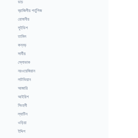
ডাচ
ব্রাজিলীয় পর্তুগিজ
রোমানীয়
সুইডিশ
তামিল
কন্নড়
সার্বীয়
স্লোভাক
নরওয়েজিয়ান
লাটভিয়ান
আজারি
আইরিশ
সিংহলী
ল্যাটিন
ওড়িয়া
ইদ্দিশ