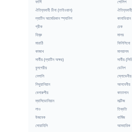
ফার্সি
পোলিশ
ঐতিহ্যবাহী চীনা (তাইওয়ান)
ঐতিহ্যবাহী
ল্যাটিন আমেরিকান স্প্যানিশ
কানাডিয়ান
গ্রীক
চেক
হিব্রু
মালয়
মারাঠি
ফিলিপিনো
কাজাখ
মালয়ালম
সার্বীয় (ল্যাটিন অক্ষর)
সার্বীয় (স
বুলগেরীয়
ডেনিশ
নেপালি
স্লোভেনীয়
লিথুয়ানিয়ান
আলবেনীয়
বেলারুশীয়
কাতালান
ম্যাসিডোনিয়ান
মাল্টিজ
লাও
তিব্বতি
উজবেক
বার্মিজ
সোয়াহিলি
আমহারিক