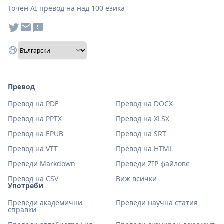
Точен AI превод на над 100 езика
Превод
Превод на PDF
Превод на DOCX
Превод на PPTX
Превод на XLSX
Превод на EPUB
Превод на SRT
Превод на VTT
Превод на HTML
Преведи Markdown
Преведи ZIP файлове
Превод на CSV
Виж всички
Употреби
Преведи академични
Преведи научна статия
справки