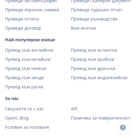
Преведи автобиография
Преведи сканиран документ
Преведи екранни снимки
Преведи годишен отчет
Преведи отчета
Преведи ръководство
Преведи договор
Виж всички
Най-популярни езици
Превод към английски
Превод към испански
Превод към китайски
Превод към арабски
Превод към немски
Превод към френски
Превод към хинди
Превод към индонезийски
Превод към руски
За нас
Свържете се с нас
API
OpenL Blog
Политика за поверителност
Условия за ползване