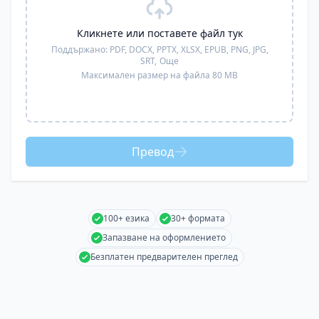
Кликнете или поставете файл тук
Поддържано:
PDF, DOCX, PPTX, XLSX, EPUB, PNG, JPG,
SRT,
Още
Максимален размер на файла 80 MB
Превод
100+ езика
30+ формата
Запазване на оформлението
Безплатен предварителен преглед