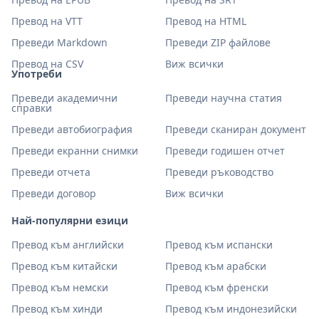
Превод на VTT
Превод на HTML
Преведи Markdown
Преведи ZIP файлове
Превод на CSV
Виж всички
Употреби
Преведи академични
Преведи научна статия
справки
Преведи автобиография
Преведи сканиран документ
Преведи екранни снимки
Преведи годишен отчет
Преведи отчета
Преведи ръководство
Преведи договор
Виж всички
Най-популярни езици
Превод към английски
Превод към испански
Превод към китайски
Превод към арабски
Превод към немски
Превод към френски
Превод към хинди
Превод към индонезийски