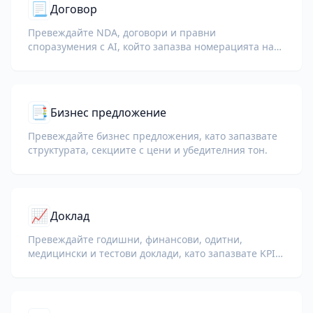
📃
Договор
Превеждайте NDA, договори и правни
споразумения с AI, който запазва номерацията на
клаузите, дефинираните термини и блоковете за
подписи.
📑
Бизнес предложение
Превеждайте бизнес предложения, като запазвате
структурата, секциите с цени и убедителния тон.
📈
Доклад
Превеждайте годишни, финансови, одитни,
медицински и тестови доклади, като запазвате KPI,
терминология за съответствие, бележки на
рецензенти и доказателствени приложения.