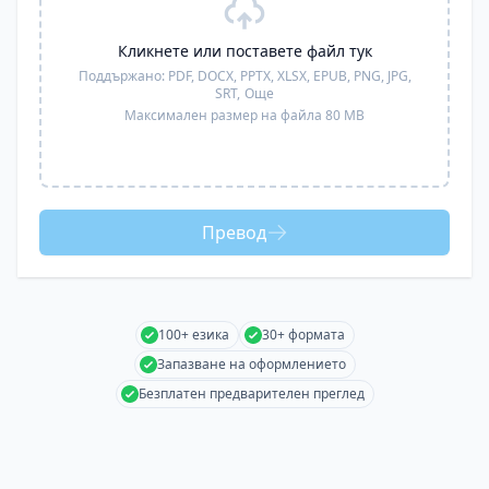
Кликнете или поставете файл тук
Поддържано:
PDF, DOCX, PPTX, XLSX, EPUB, PNG, JPG,
SRT,
Още
Максимален размер на файла 80 MB
Превод
100+ езика
30+ формата
Запазване на оформлението
Безплатен предварителен преглед