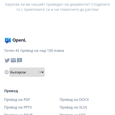
Харесва ли ви нашият преводач на документи? Споделете
го с приятелите си и ни помогнете да растем!
Точен AI превод на над 100 езика
Превод
Превод на PDF
Превод на DOCX
Превод на PPTX
Превод на XLSX
Превод на EPUB
Превод на SRT