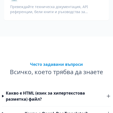
Превеждайте техническа документация, API
референции, бели книги и ръководства за
разработчици, като запазвате кодовите фрагменти,
форматирането и техническата терминология.
Често задавани въпроси
Всичко, което трябва да знаете
Какво е HTML (език за хипертекстова
разметка) файл?