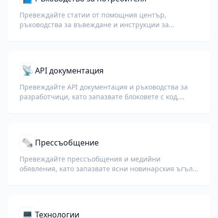
Превеждайте статии от помощния център,
ръководства за въвеждане и инструкции за
устройства, като запазвате ясни стъпките,
предупрежденията и етикетите на интерфейса.
📡
API документация
Превеждайте API документация и ръководства за
разработчици, като запазвате блоковете с код,
крайните точки, параметрите и техническото
форматиране.
🗞️
Прессъобщение
Превеждайте прессъобщения и медийни
обявления, като запазвате ясни новинарския ъгъл,
цитатите, стандартния фирмен текст и контактите.
💻
Технологии