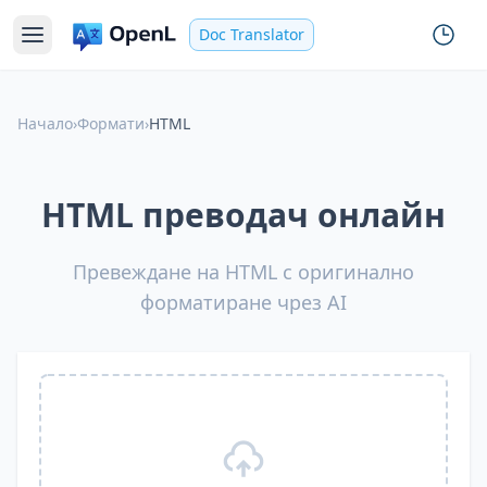
Doc Translator
Начало
›
Формати
›
HTML
HTML преводач онлайн
Превеждане на HTML с оригинално
форматиране чрез AI