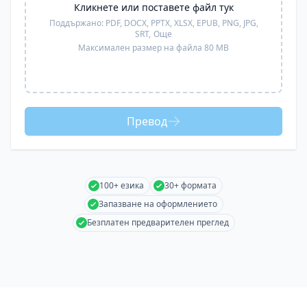
Кликнете или поставете файл тук
Поддържано:
PDF, DOCX, PPTX, XLSX, EPUB, PNG, JPG,
SRT,
Още
Максимален размер на файла 80 MB
Превод
100+ езика
30+ формата
Запазване на оформлението
Безплатен предварителен преглед