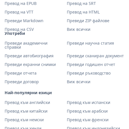
Превод на EPUB
Превод на SRT
Превод на VTT
Превод на HTML
Преведи Markdown
Преведи ZIP файлове
Превод на CSV
Виж всички
Употреби
Преведи академични
Преведи научна статия
справки
Преведи автобиография
Преведи сканиран документ
Преведи екранни снимки
Преведи годишен отчет
Преведи отчета
Преведи ръководство
Преведи договор
Виж всички
Най-популярни езици
Превод към английски
Превод към испански
Превод към китайски
Превод към арабски
Превод към немски
Превод към френски
Превод към хинди
Превод към индонезийски