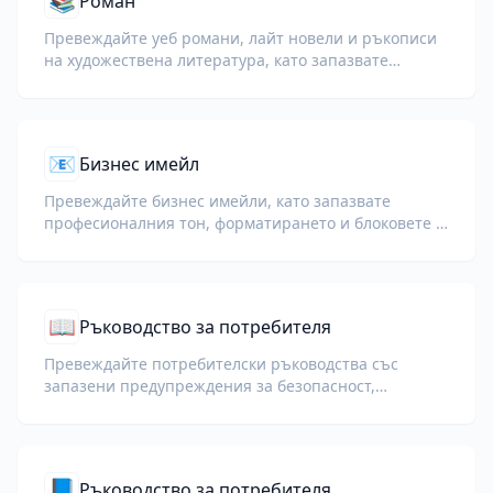
📚
Роман
Превеждайте уеб романи, лайт новели и ръкописи
на художествена литература, като запазвате
главите, диалозите и плавността на четене.
📧
Бизнес имейл
Превеждайте бизнес имейли, като запазвате
професионалния тон, форматирането и блоковете с
подписи.
📖
Ръководство за потребителя
Превеждайте потребителски ръководства със
запазени предупреждения за безопасност,
номерирани стъпки и диаграми.
📘
Ръководство за потребителя