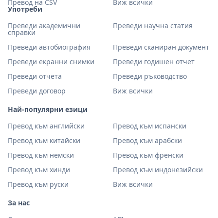
Превод на CSV
Виж всички
Употреби
Преведи академични
Преведи научна статия
справки
Преведи автобиография
Преведи сканиран документ
Преведи екранни снимки
Преведи годишен отчет
Преведи отчета
Преведи ръководство
Преведи договор
Виж всички
Най-популярни езици
Превод към английски
Превод към испански
Превод към китайски
Превод към арабски
Превод към немски
Превод към френски
Превод към хинди
Превод към индонезийски
Превод към руски
Виж всички
За нас