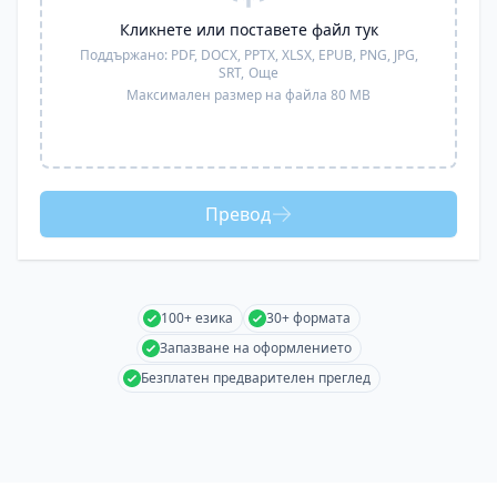
Кликнете или поставете файл тук
Поддържано:
PDF, DOCX, PPTX, XLSX, EPUB, PNG, JPG,
SRT,
Още
Максимален размер на файла 80 MB
Превод
100+ езика
30+ формата
Запазване на оформлението
Безплатен предварителен преглед