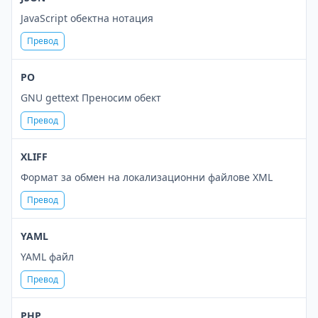
JavaScript обектна нотация
Превод
PO
GNU gettext Преносим обект
Превод
XLIFF
Формат за обмен на локализационни файлове XML
Превод
YAML
YAML файл
Превод
PHP