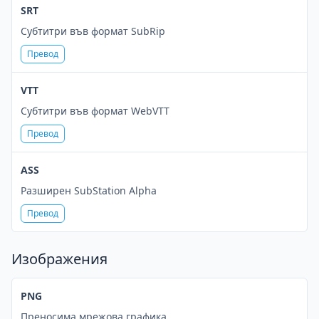
SRT
Субтитри във формат SubRip
Превод
VTT
Субтитри във формат WebVTT
Превод
ASS
Разширен SubStation Alpha
Превод
Изображения
PNG
Преносима мрежова графика