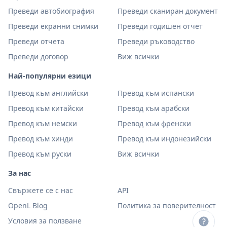
Преведи автобиография
Преведи сканиран документ
Преведи екранни снимки
Преведи годишен отчет
Преведи отчета
Преведи ръководство
Преведи договор
Виж всички
Най-популярни езици
Превод към английски
Превод към испански
Превод към китайски
Превод към арабски
Превод към немски
Превод към френски
Превод към хинди
Превод към индонезийски
Превод към руски
Виж всички
За нас
Свържете се с нас
API
OpenL Blog
Политика за поверителност
Условия за ползване