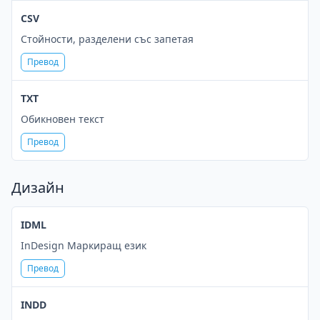
CSV
Стойности, разделени със запетая
Превод
TXT
Обикновен текст
Превод
Дизайн
IDML
InDesign Маркиращ език
Превод
INDD