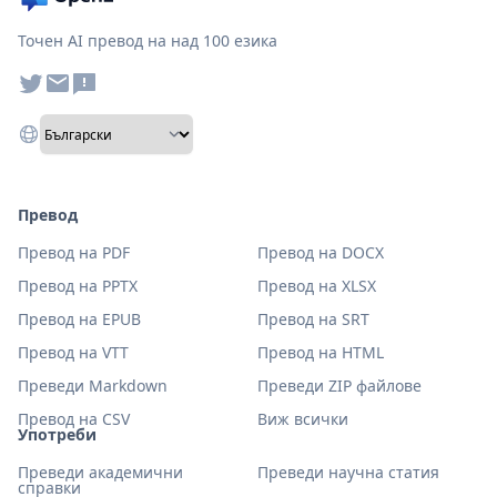
Точен AI превод на над 100 езика
Превод
Превод на PDF
Превод на DOCX
Превод на PPTX
Превод на XLSX
Превод на EPUB
Превод на SRT
Превод на VTT
Превод на HTML
Преведи Markdown
Преведи ZIP файлове
Превод на CSV
Виж всички
Употреби
Преведи академични
Преведи научна статия
справки