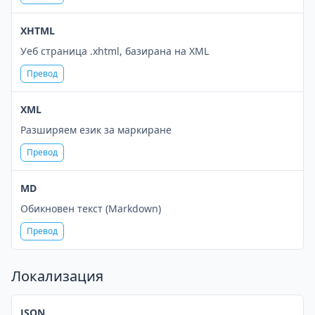
XHTML
Уеб страница .xhtml, базирана на XML
Превод
XML
Разширяем език за маркиране
Превод
MD
Обикновен текст (Markdown)
Превод
Локализация
JSON