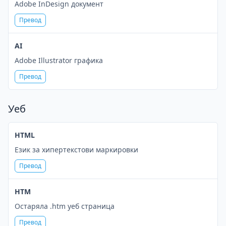
Adobe InDesign документ
Превод
AI
Adobe Illustrator графика
Превод
Уеб
HTML
Език за хипертекстови маркировки
Превод
HTM
Остаряла .htm уеб страница
Превод