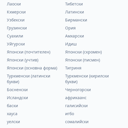
Лаоски
Тибетски
Кхмерски
Латински
Узбекски
Бирмански
Грузински
Ория
Суахили
Амхарски
Уйгурски
Идиш
Японски (почтителен)
Японски (скромен)
Японски (учтив)
Японски (писмен)
Японски (основна форма)
Тигриня
Туркменски (латински
Туркменски (кирилски
букви)
букви)
Босненски
Черногорски
Исландски
африкаанс
баски
галисийски
хауса
игбо
уелски
сомалийски