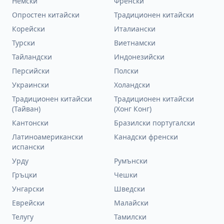
Немски
Френски
Опростен китайски
Традиционен китайски
Корейски
Италиански
Турски
Виетнамски
Тайландски
Индонезийски
Персийски
Полски
Украински
Холандски
Традиционен китайски
Традиционен китайски
(Тайван)
(Хонг Конг)
Кантонски
Бразилски португалски
Латиноамерикански
Канадски френски
испански
Урду
Румънски
Гръцки
Чешки
Унгарски
Шведски
Еврейски
Малайски
Телугу
Тамилски