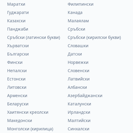
Маратхи
Филипински
Гуджарати
Канада
Казахски
Малаялам
Панджаби
Сръбски
Сръбски (латински букви)
Сръбски (кирилски букви)
Хърватски
Словашки
Български
Датски
Фински
Норвежки
Непалски
Словенски
Естонски
Латвийски
Литовски
Албански
Арменски
Азербайджански
Беларуски
Каталунски
Хаитянски креолски
Ирландски
Македонски
Малтийски
Монголски (кирилица)
Синхалски