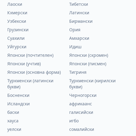
Лаоски
Тибетски
Кхмерски
Латински
Узбекски
Бирмански
Грузински
Ория
Суахили
Амхарски
Уйгурски
Идиш
Японски (почтителен)
Японски (скромен)
Японски (учтив)
Японски (писмен)
Японски (основна форма)
Тигриня
Туркменски (латински
Туркменски (кирилски
букви)
букви)
Босненски
Черногорски
Исландски
африкаанс
баски
галисийски
хауса
игбо
уелски
сомалийски