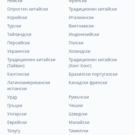
Немски
Френски
Опростен китайски
Традиционен китайски
Корейски
Италиански
Турски
Виетнамски
Тайландски
Индонезийски
Персийски
Полски
Украински
Холандски
Традиционен китайски
Традиционен китайски
(Тайван)
(Хонг Конг)
Кантонски
Бразилски португалски
Латиноамерикански
Канадски френски
испански
Урду
Румънски
Гръцки
Чешки
Унгарски
Шведски
Еврейски
Малайски
Телугу
Тамилски