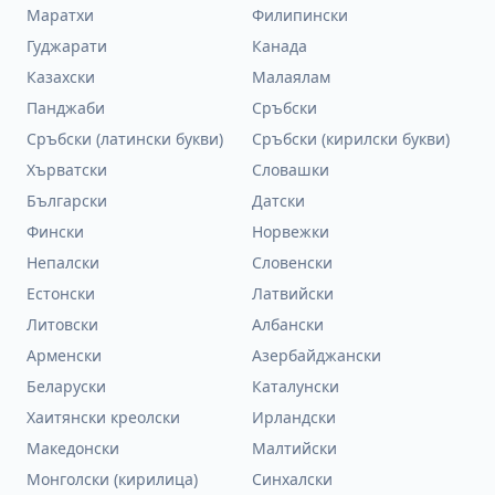
Маратхи
Филипински
Гуджарати
Канада
Казахски
Малаялам
Панджаби
Сръбски
Сръбски (латински букви)
Сръбски (кирилски букви)
Хърватски
Словашки
Български
Датски
Фински
Норвежки
Непалски
Словенски
Естонски
Латвийски
Литовски
Албански
Арменски
Азербайджански
Беларуски
Каталунски
Хаитянски креолски
Ирландски
Македонски
Малтийски
Монголски (кирилица)
Синхалски