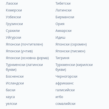
Лаоски
Тибетски
Кхмерски
Латински
Узбекски
Бирмански
Грузински
Ория
Суахили
Амхарски
Уйгурски
Идиш
Японски (почтителен)
Японски (скромен)
Японски (учтив)
Японски (писмен)
Японски (основна форма)
Тигриня
Туркменски (латински
Туркменски (кирилски
букви)
букви)
Босненски
Черногорски
Исландски
африкаанс
баски
галисийски
хауса
игбо
уелски
сомалийски