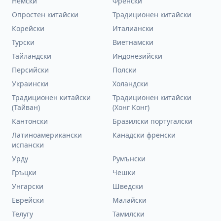
Немски
Френски
Опростен китайски
Традиционен китайски
Корейски
Италиански
Турски
Виетнамски
Тайландски
Индонезийски
Персийски
Полски
Украински
Холандски
Традиционен китайски
Традиционен китайски
(Тайван)
(Хонг Конг)
Кантонски
Бразилски португалски
Латиноамерикански
Канадски френски
испански
Урду
Румънски
Гръцки
Чешки
Унгарски
Шведски
Еврейски
Малайски
Телугу
Тамилски