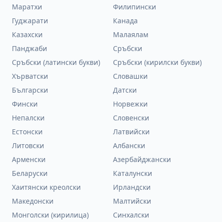
Маратхи
Филипински
Гуджарати
Канада
Казахски
Малаялам
Панджаби
Сръбски
Сръбски (латински букви)
Сръбски (кирилски букви)
Хърватски
Словашки
Български
Датски
Фински
Норвежки
Непалски
Словенски
Естонски
Латвийски
Литовски
Албански
Арменски
Азербайджански
Беларуски
Каталунски
Хаитянски креолски
Ирландски
Македонски
Малтийски
Монголски (кирилица)
Синхалски