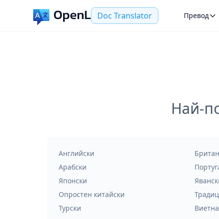
Doc Translator
Превод
Най-п
Английски
Британ
Арабски
Португ
Японски
Яванск
Опростен китайски
Традиц
Турски
Виетна