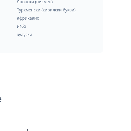
Японски (писмен)
Туркменски (кирилски букви)
африкаанс
игбо
зулуски
е