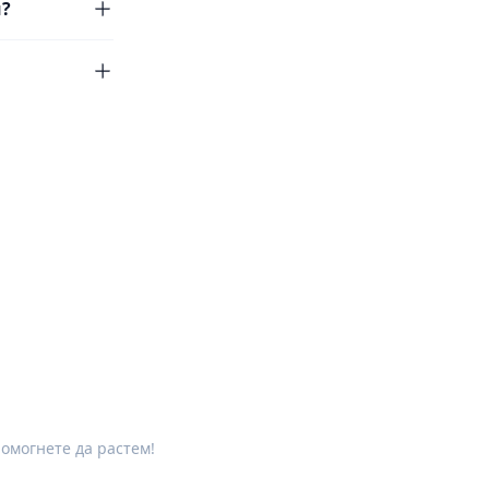
и?
помогнете да растем!