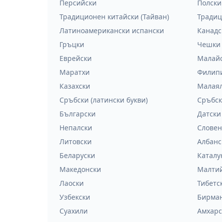
Персийски
Полски
Традиционен китайски (Тайван)
Традиц
Латиноамерикански испански
Канадс
Гръцки
Чешки
Еврейски
Малай
Маратхи
Филип
Казахски
Малая
Сръбски (латински букви)
Сръбск
Български
Датски
Непалски
Словен
Литовски
Албанс
Беларуски
Каталу
Македонски
Малти
Лаоски
Тибетс
Узбекски
Бирма
Суахили
Амхарс