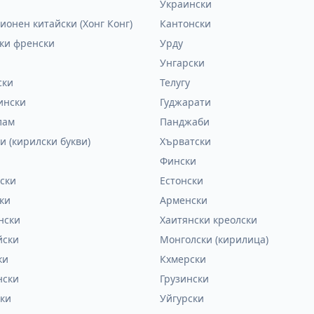
Украински
ионен китайски (Хонг Конг)
Кантонски
ки френски
Урду
Унгарски
ски
Телугу
ински
Гуджарати
лам
Панджаби
и (кирилски букви)
Хърватски
Фински
ски
Естонски
ки
Арменски
нски
Хаитянски креолски
йски
Монголски (кирилица)
ки
Кхмерски
нски
Грузински
ки
Уйгурски