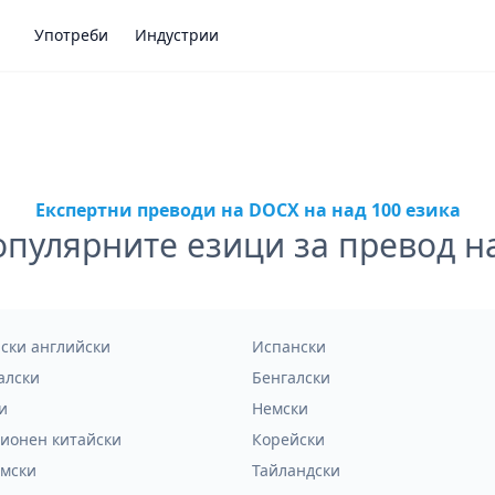
Употреби
Индустрии
Експертни преводи на DOCX на над 100 езика
опулярните езици за превод н
ски английски
Испански
алски
Бенгалски
и
Немски
ионен китайски
Корейски
мски
Тайландски