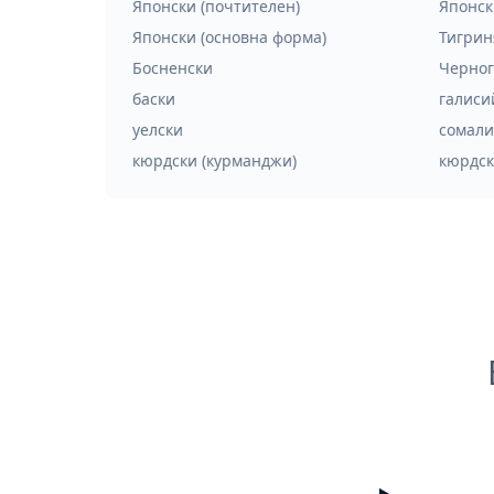
Японски (почтителен)
Японск
Японски (основна форма)
Тигрин
Босненски
Черног
баски
галиси
уелски
сомали
кюрдски (курманджи)
кюрдск