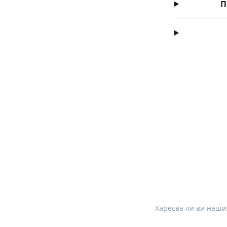
П
Харесва ли ви нашия