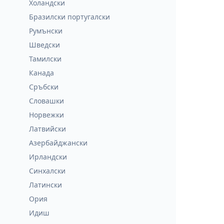
Холандски
Бразилски португалски
Румънски
Шведски
Тамилски
Канада
Сръбски
Словашки
Норвежки
Латвийски
Азербайджански
Ирландски
Синхалски
Латински
Ория
Идиш