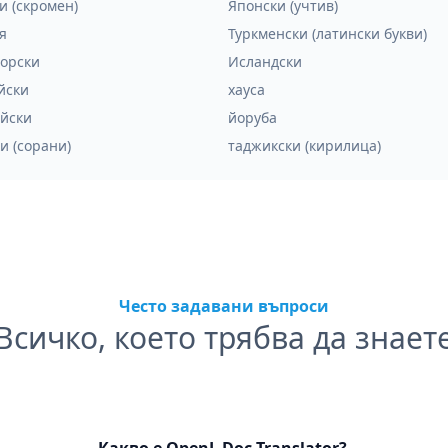
и (скромен)
Японски (учтив)
я
Туркменски (латински букви)
орски
Исландски
йски
хауса
йски
йоруба
и (сорани)
таджикски (кирилица)
Често задавани въпроси
Всичко, което трябва да знает