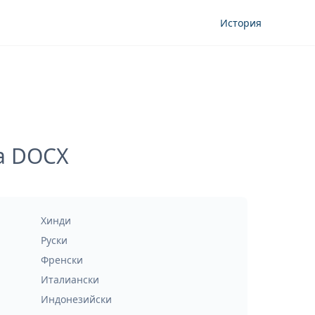
История
а DOCX
Хинди
Руски
Френски
Италиански
Индонезийски