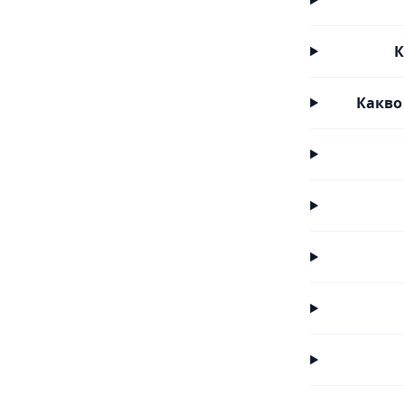
К
Какво