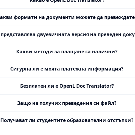
Какво е OpenL Doc Translator?
акви формати на документи можете да превеждате
 представлява двуезичната версия на преведен док
Какви методи за плащане са налични?
Сигурна ли е моята платежна информация?
Безплатен ли е OpenL Doc Translator?
Защо не получих преведения си файл?
Получават ли студентите образователни отстъпки?