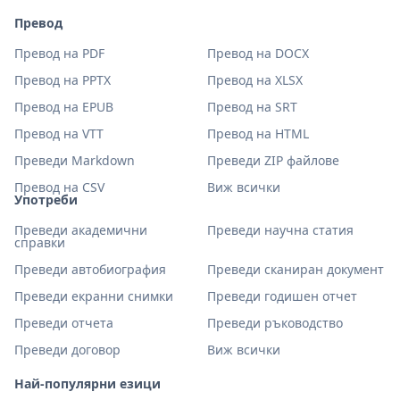
Превод
Превод на PDF
Превод на DOCX
Превод на PPTX
Превод на XLSX
Превод на EPUB
Превод на SRT
Превод на VTT
Превод на HTML
Преведи Markdown
Преведи ZIP файлове
Превод на CSV
Виж всички
Употреби
Преведи академични
Преведи научна статия
справки
Преведи автобиография
Преведи сканиран документ
Преведи екранни снимки
Преведи годишен отчет
Преведи отчета
Преведи ръководство
Преведи договор
Виж всички
Най-популярни езици