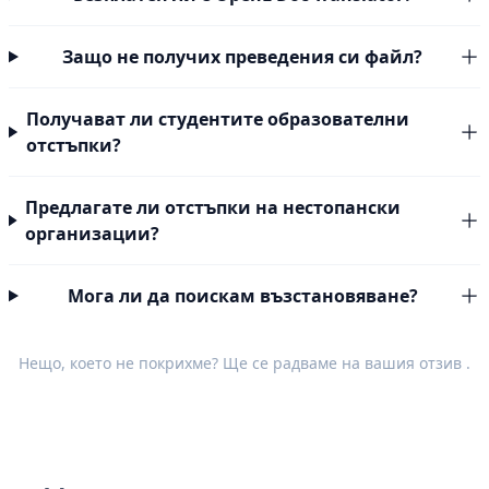
Защо не получих преведения си файл?
Получават ли студентите образователни
отстъпки?
Предлагате ли отстъпки на нестопански
организации?
Мога ли да поискам възстановяване?
Нещо, което не покрихме? Ще се радваме на вашия
отзив
.