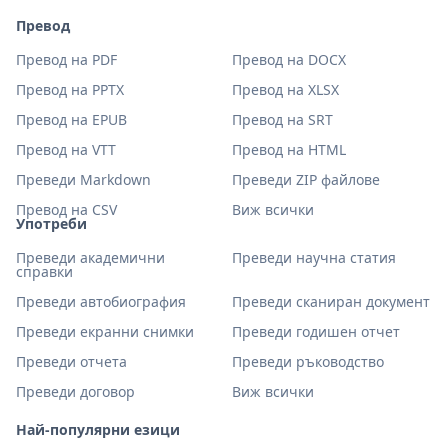
Превод
Превод на PDF
Превод на DOCX
Превод на PPTX
Превод на XLSX
Превод на EPUB
Превод на SRT
Превод на VTT
Превод на HTML
Преведи Markdown
Преведи ZIP файлове
Превод на CSV
Виж всички
Употреби
Преведи академични
Преведи научна статия
справки
Преведи автобиография
Преведи сканиран документ
Преведи екранни снимки
Преведи годишен отчет
Преведи отчета
Преведи ръководство
Преведи договор
Виж всички
Най-популярни езици