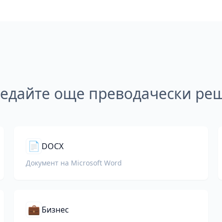
ледайте още преводачески ре
📄
DOCX
Документ на Microsoft Word
💼
Бизнес