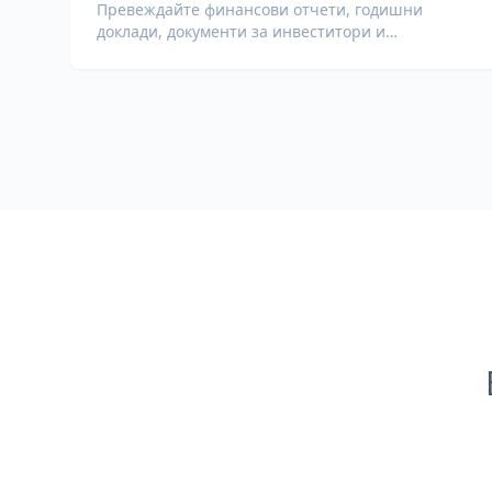
Превеждайте финансови отчети, годишни
доклади, документи за инвеститори и
регулаторни документи, запазвайки числата,
таблиците и форматирането за съответствие.