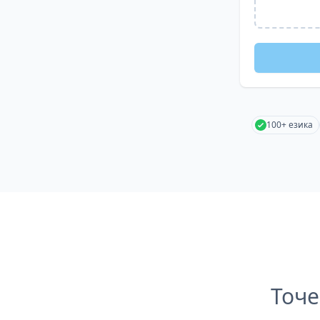
100+ езика
Точе