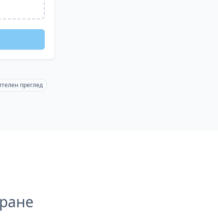
ителен преглед
иране