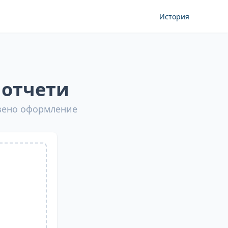
История
 отчети
азено оформление