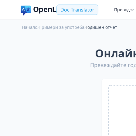
Doc Translator
Превод
Начало
›
Примери за употреба
›
Годишен отчет
Онлайн
Превеждайте год