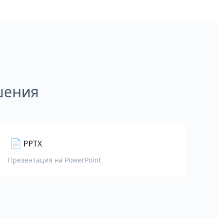
шения
📄
PPTX
Презентация на PowerPoint