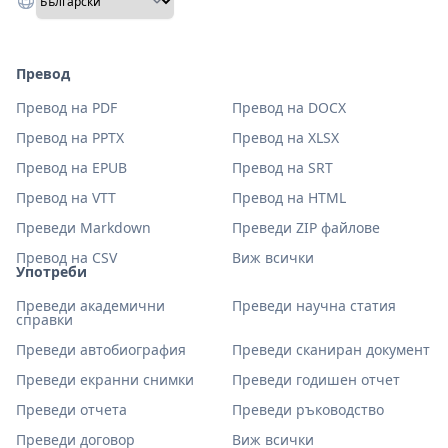
Превод
Превод на PDF
Превод на DOCX
Превод на PPTX
Превод на XLSX
Превод на EPUB
Превод на SRT
Превод на VTT
Превод на HTML
Преведи Markdown
Преведи ZIP файлове
Превод на CSV
Виж всички
Употреби
Преведи академични
Преведи научна статия
справки
Преведи автобиография
Преведи сканиран документ
Преведи екранни снимки
Преведи годишен отчет
Преведи отчета
Преведи ръководство
Преведи договор
Виж всички