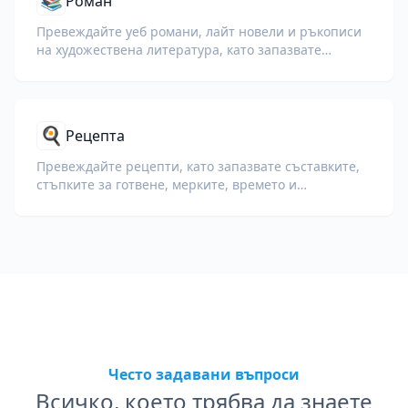
📚
Роман
Превеждайте уеб романи, лайт новели и ръкописи
на художествена литература, като запазвате
главите, диалозите и плавността на четене.
🍳
Рецепта
Превеждайте рецепти, като запазвате съставките,
стъпките за готвене, мерките, времето и
оригиналното форматиране.
Често задавани въпроси
Всичко, което трябва да знаете