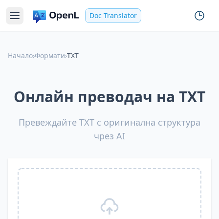
Doc Translator
Начало
›
Формати
›
TXT
Онлайн преводач на TXT
Превеждайте TXT с оригинална структура
чрез AI