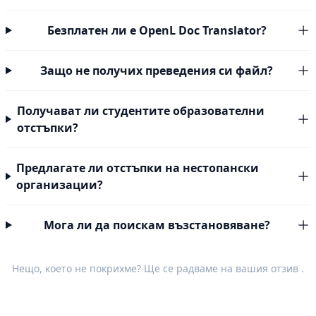
Безплатен ли е OpenL Doc Translator?
Защо не получих преведения си файл?
Получават ли студентите образователни
отстъпки?
Предлагате ли отстъпки на нестопански
организации?
Мога ли да поискам възстановяване?
Нещо, което не покрихме? Ще се радваме на вашия
отзив
.