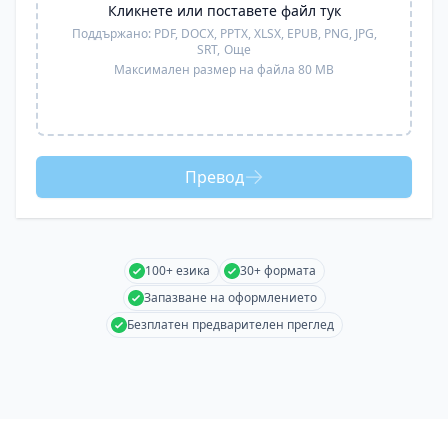
Кликнете или поставете файл тук
Поддържано:
PDF, DOCX, PPTX, XLSX, EPUB, PNG, JPG,
SRT,
Още
Максимален размер на файла 80 MB
Превод
100+ езика
30+ формата
Запазване на оформлението
Безплатен предварителен преглед