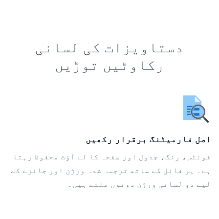
دستاویزات کی لسانی
رکاوٹیں توڑیں
اصل فارمیٹنگ برقرار رکھیں
فونٹس، رنگ، جدول اور صفحہ کا لے آؤٹ محفوظ رہتا
ہے۔ ہر فائل کے ساتھ ترجمہ شدہ ورژن اور جائزے کے
لیے دو لسانی ورژن دونوں ملتے ہیں۔