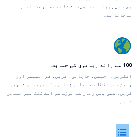
جس سے پیچیدہ دستاویزات کا ترجمہ بےحد آسان
ہوجاتا ہے۔
100 سے زائد زبانوں کی حمایت
انگریزی، چینی، جاپانی، عربی، فرانسیسی اور
جرمن سمیت 100 سے زیادہ زبانوں کے درمیان ترجمہ
کریں۔ کسی بھی زبان کے جوڑے کو ایک کلک میں تبدیل
کریں۔