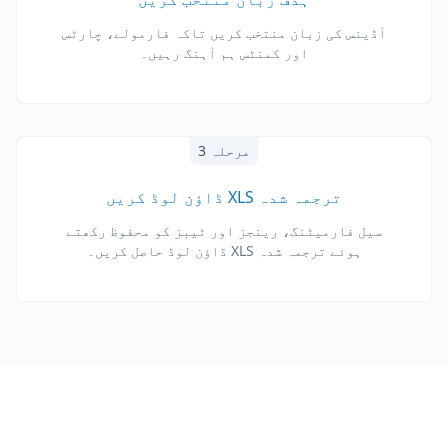
آڈینس کی زبان منتخب کریں تاکہ فارمولے، چارٹس
اور کمنٹس ہم آہنگ رہیں۔
مرحلہ 3
ترجمہ شدہ XLS ڈاؤن لوڈ کریں
سیل فارمیٹنگ، رینجز اور ٹیبز کو محفوظ رکھتے
ہوئے ترجمہ شدہ XLS ڈاؤن لوڈ حاصل کریں۔