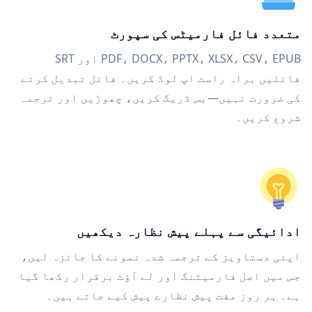
متعدد فائل فارمیٹس کی سپورٹ
PDF، DOCX، PPTX، XLSX، CSV، EPUB اور SRT
فائلیں براہ راست اپ لوڈ کریں۔ فائل تبدیل کرنے
کی ضرورت نہیں—بس ڈریگ کریں، چھوڑیں اور ترجمہ
شروع کریں۔
ادائیگی سے پہلے پیش نظارہ دیکھیں
اپنی دستاویز کے ترجمہ شدہ نمونے کا جائزہ لیں،
جس میں اصل فارمیٹنگ اور لے آؤٹ برقرار رکھا گیا
ہے۔ ہر روز مفت پیش نظارے پیش کیے جاتے ہیں۔