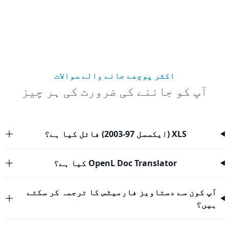
اکثر پوچھے جانے والے سوالات
آپ کو جاننے کی ضرورت کی ہر چیز
XLS (ایکسسل 97-2003) فائل کیا ہے؟
OpenL Doc Translator کیا ہے؟
آپ کون سے دستاویز فارمیٹس کا ترجمہ کر سکتے
ہیں؟