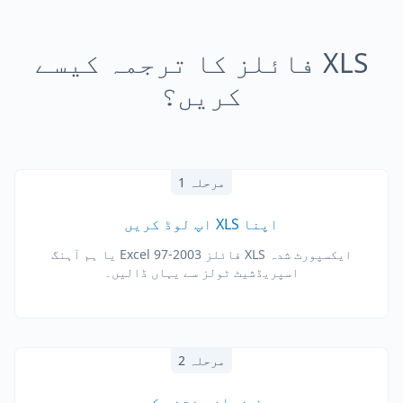
XLS فائلز کا ترجمہ کیسے
کریں؟
مرحلہ 1
اپنا XLS اپ لوڈ کریں
ایکسپورٹ شدہ XLS فائلز Excel 97-2003 یا ہم آہنگ
اسپریڈشیٹ ٹولز سے یہاں ڈالیں۔
مرحلہ 2
ہدف زبان منتخب کریں