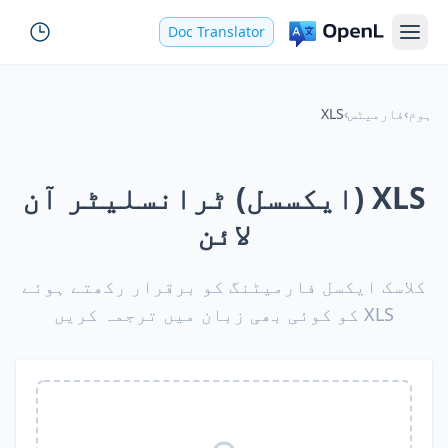
Doc Translator
ہوم
›
فارمیٹس
›
XLS
XLS (ایکسسل) ٹرانسلیٹر آن
لائن
کلاسک ایکسل فارمیٹنگ کو برقرار رکھتے ہوئے
XLS کو کوئی بھی زبان میں ترجمہ کریں