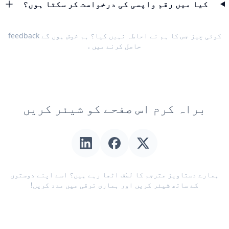
کیا میں رقم واپسی کی درخواست کر سکتا ہوں؟
کوئی چیز جس کا ہم نے احاطہ نہیں کیا؟ ہم خوش ہوں گے
feedback
حاصل کرنے میں
.
براہ کرم اس صفحے کو شیئر کریں
ہمارے دستاویز مترجم کا لطف اٹھا رہے ہیں؟ اسے اپنے دوستوں
کے ساتھ شیئر کریں اور ہماری ترقی میں مدد کریں!