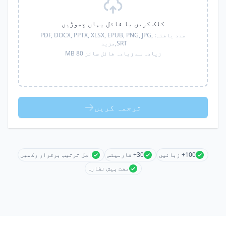
کلک کریں یا فائل یہاں چھوڑیں
مدد یافتہ:
PDF, DOCX, PPTX, XLSX, EPUB, PNG, JPG,
SRT,
مزید
زیادہ سے زیادہ فائل سائز 80 MB
ترجمہ کریں
100+ زبانیں
30+ فارمیٹس
اصل ترتیب برقرار رکھیں
مفت پیش نظارہ