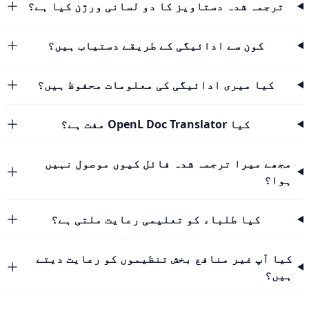
ترجمہ شدہ دستاویز کا دو لسانی ورژن کیا ہے؟
کون سے ادائیگی کے طریقے دستیاب ہیں؟
کیا میری ادائیگی کی معلومات محفوظ ہیں؟
کیا OpenL Doc Translator مفت ہے؟
مجھے میرا ترجمہ شدہ فائل کیوں موصول نہیں
ہوا؟
کیا طلباء کو تعلیمی رعایت ملتی ہے؟
کیا آپ غیر منافع بخش تنظیموں کو رعایت دیتے
ہیں؟