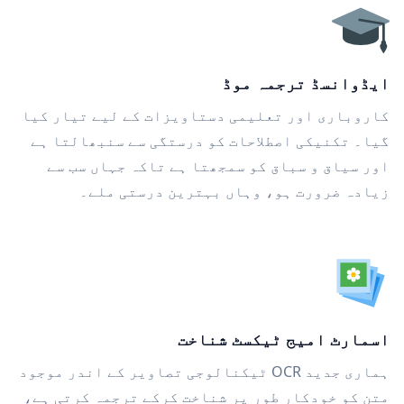
ایڈوانسڈ ترجمہ موڈ
کاروباری اور تعلیمی دستاویزات کے لیے تیار کیا
گیا۔ تکنیکی اصطلاحات کو درستگی سے سنبھالتا ہے
اور سیاق و سباق کو سمجھتا ہے تاکہ جہاں سب سے
زیادہ ضرورت ہو، وہاں بہترین درستی ملے۔
اسمارٹ امیج ٹیکسٹ شناخت
ہماری جدید OCR ٹیکنالوجی تصاویر کے اندر موجود
متن کو خودکار طور پر شناخت کرکے ترجمہ کرتی ہے،