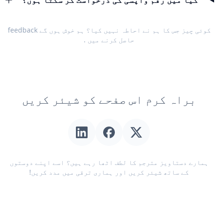
کیا میں رقم واپسی کی درخواست کر سکتا ہوں؟
کوئی چیز جس کا ہم نے احاطہ نہیں کیا؟ ہم خوش ہوں گے
feedback
حاصل کرنے میں
.
براہ کرم اس صفحے کو شیئر کریں
ہمارے دستاویز مترجم کا لطف اٹھا رہے ہیں؟ اسے اپنے دوستوں
کے ساتھ شیئر کریں اور ہماری ترقی میں مدد کریں!