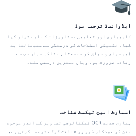
ایڈوانسڈ ترجمہ موڈ
کاروباری اور تعلیمی دستاویزات کے لیے تیار کیا
گیا۔ تکنیکی اصطلاحات کو درستگی سے سنبھالتا ہے
اور سیاق و سباق کو سمجھتا ہے تاکہ جہاں سب سے
زیادہ ضرورت ہو، وہاں بہترین درستی ملے۔
اسمارٹ امیج ٹیکسٹ شناخت
ہماری جدید OCR ٹیکنالوجی تصاویر کے اندر موجود
متن کو خودکار طور پر شناخت کرکے ترجمہ کرتی ہے،