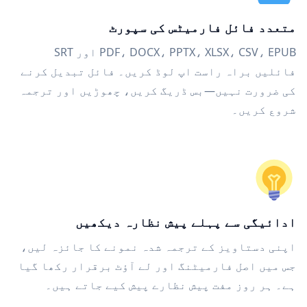
متعدد فائل فارمیٹس کی سپورٹ
PDF، DOCX، PPTX، XLSX، CSV، EPUB اور SRT
فائلیں براہ راست اپ لوڈ کریں۔ فائل تبدیل کرنے
کی ضرورت نہیں—بس ڈریگ کریں، چھوڑیں اور ترجمہ
شروع کریں۔
ادائیگی سے پہلے پیش نظارہ دیکھیں
اپنی دستاویز کے ترجمہ شدہ نمونے کا جائزہ لیں،
جس میں اصل فارمیٹنگ اور لے آؤٹ برقرار رکھا گیا
ہے۔ ہر روز مفت پیش نظارے پیش کیے جاتے ہیں۔