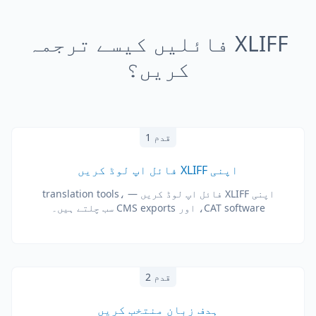
XLIFF فائلیں کیسے ترجمہ
کریں؟
قدم 1
اپنی XLIFF فائل اپ لوڈ کریں
اپنی XLIFF فائل اپ لوڈ کریں — translation tools،
CAT software، اور CMS exports سب چلتے ہیں۔
قدم 2
ہدف زبان منتخب کریں