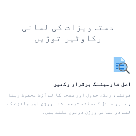
دستاویزات کی لسانی
رکاوٹیں توڑیں
اصل فارمیٹنگ برقرار رکھیں
فونٹس، رنگ، جدول اور صفحہ کا لے آؤٹ محفوظ رہتا
ہے۔ ہر فائل کے ساتھ ترجمہ شدہ ورژن اور جائزے کے
لیے دو لسانی ورژن دونوں ملتے ہیں۔