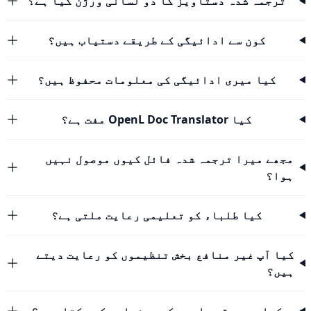
ترجمہ شدہ دستاویز کا دو لسانی ورژن کیا ہے؟
کون سے ادائیگی کے طریقے دستیاب ہیں؟
کیا میری ادائیگی کی معلومات محفوظ ہیں؟
کیا OpenL Doc Translator مفت ہے؟
مجھے میرا ترجمہ شدہ فائل کیوں موصول نہیں
ہوا؟
کیا طلباء کو تعلیمی رعایت ملتی ہے؟
کیا آپ غیر منافع بخش تنظیموں کو رعایت دیتے
ہیں؟