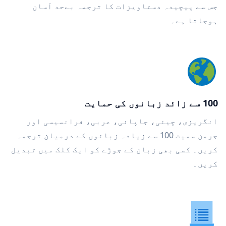
جس سے پیچیدہ دستاویزات کا ترجمہ بےحد آسان
ہوجاتا ہے۔
100 سے زائد زبانوں کی حمایت
انگریزی، چینی، جاپانی، عربی، فرانسیسی اور
جرمن سمیت 100 سے زیادہ زبانوں کے درمیان ترجمہ
کریں۔ کسی بھی زبان کے جوڑے کو ایک کلک میں تبدیل
کریں۔