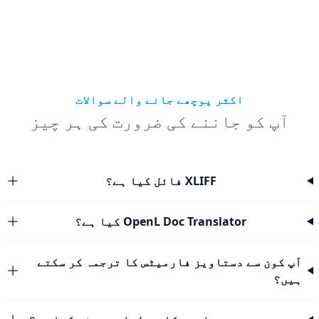
اکثر پوچھے جانے والے سوالات
آپ کو جاننے کی ضرورت کی ہر چیز
XLIFF فائل کیا ہے؟
OpenL Doc Translator کیا ہے؟
آپ کون سے دستاویز فارمیٹس کا ترجمہ کر سکتے
ہیں؟