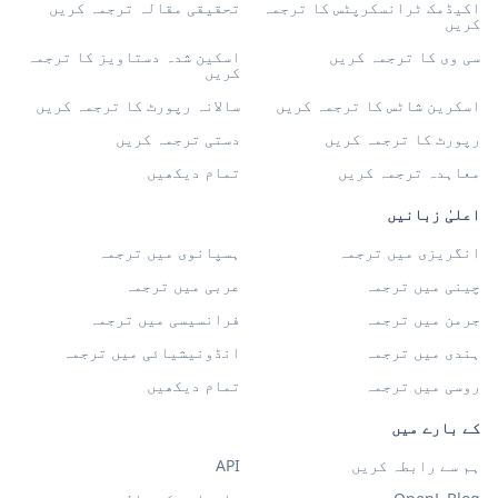
اکیڈمک ٹرانسکرپٹس کا ترجمہ
تحقیقی مقالہ ترجمہ کریں
کریں
سی وی کا ترجمہ کریں
اسکین شدہ دستاویز کا ترجمہ
کریں
اسکرین شاٹس کا ترجمہ کریں
سالانہ رپورٹ کا ترجمہ کریں
رپورٹ کا ترجمہ کریں
دستی ترجمہ کریں
معاہدہ ترجمہ کریں
تمام دیکھیں
اعلیٰ زبانیں
انگریزی میں ترجمہ
ہسپانوی میں ترجمہ
چینی میں ترجمہ
عربی میں ترجمہ
جرمن میں ترجمہ
فرانسیسی میں ترجمہ
ہندی میں ترجمہ
انڈونیشیائی میں ترجمہ
روسی میں ترجمہ
تمام دیکھیں
کے بارے میں
ہم سے رابطہ کریں
API