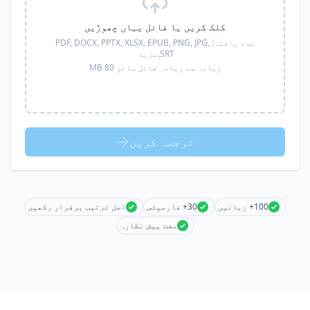
کلک کریں یا فائل یہاں چھوڑیں
مدد یافتہ:
PDF, DOCX, PPTX, XLSX, EPUB, PNG, JPG,
SRT,
مزید
زیادہ سے زیادہ فائل سائز 80 MB
ترجمہ کریں
100+ زبانیں
30+ فارمیٹس
اصل ترتیب برقرار رکھیں
مفت پیش نظارہ