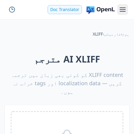
Doc Translator
ہوم
›
فارمیٹس
›
XLIFF
AI XLIFF مترجم
XLIFF content کو کوئی بھی زبان میں ترجمہ
کریں — localization data اور tags خراب نہ
ہوں۔