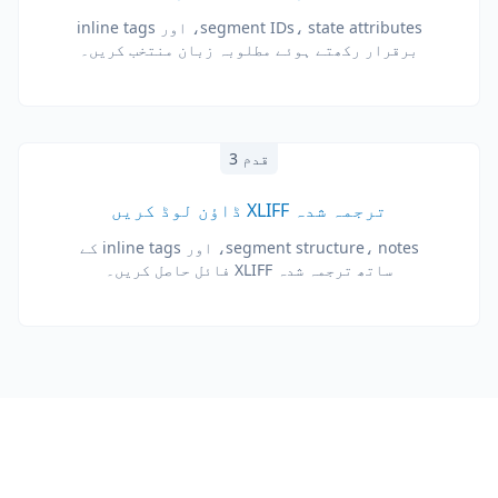
segment IDs، state attributes، اور inline tags
برقرار رکھتے ہوئے مطلوبہ زبان منتخب کریں۔
قدم 3
ترجمہ شدہ XLIFF ڈاؤن لوڈ کریں
segment structure، notes، اور inline tags کے
ساتھ ترجمہ شدہ XLIFF فائل حاصل کریں۔